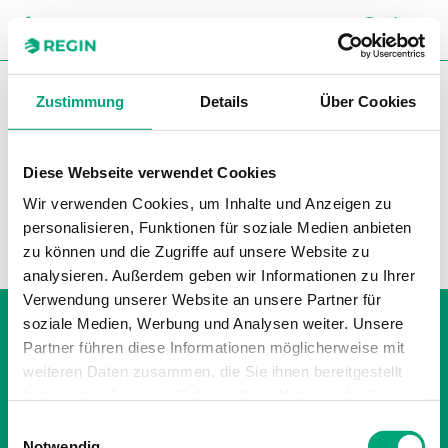
SUC
CH
You are here:
Regin
Produkte
Ventile
Zustimmung
Details
Über Cookies
Druckunabhängige Regelventile
Flansch
Flansch
Diese Webseite verwendet Cookies
Wir verwenden Cookies, um Inhalte und Anzeigen zu
Filter
personalisieren, Funktionen für soziale Medien anbieten
Unsere Produkte
zu können und die Zugriffe auf unsere Website zu
analysieren. Außerdem geben wir Informationen zu Ihrer
Verwendung unserer Website an unsere Partner für
Whistleblowing
soziale Medien, Werbung und Analysen weiter. Unsere
Impressum
Partner führen diese Informationen möglicherweise mit
Cookie policy
weiteren Daten zusammen, die Sie ihnen bereitgestellt
Datenschutzerklärung
haben oder die sie im Rahmen Ihrer Nutzung der Dienste
gesammelt haben.
Einwilligungsauswahl
Notwendig