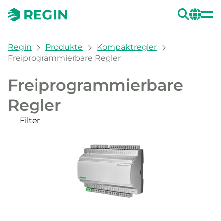
SUC
CH
You are here:
Regin
Produkte
Kompaktregler
Freiprogrammierbare Regler
Freiprogrammierbare
Regler
Filter
Unsere Produkte
Kategorien
Erweiterungsmodule
Filter
CLEAR
Versorgungsspannung
Montage
230 V AC (2)