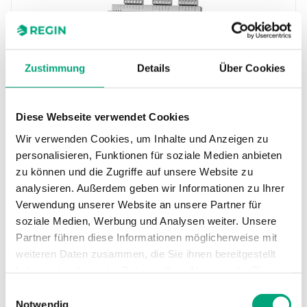
Zustimmung
Details
Über Cookies
REGIN
Diese Webseite verwendet Cookies
IO-16DI
Wir verwenden Cookies, um Inhalte und Anzeigen zu
Eingangsmodul, 16 digitale Kontakteingänge,
personalisieren, Funktionen für soziale Medien anbieten
davon 8 x Impulszähler
zu können und die Zugriffe auf unsere Website zu
RS485-Ports
analysieren. Außerdem geben wir Informationen zu Ihrer
1
Verwendung unserer Website an unsere Partner für
soziale Medien, Werbung und Analysen weiter. Unsere
Anzahl I/O
Partner führen diese Informationen möglicherweise mit
16
weiteren Daten zusammen, die Sie ihnen bereitgestellt
haben oder die sie im Rahmen Ihrer Nutzung der Dienste
gesammelt haben.
Einwilligungsauswahl
Notwendig