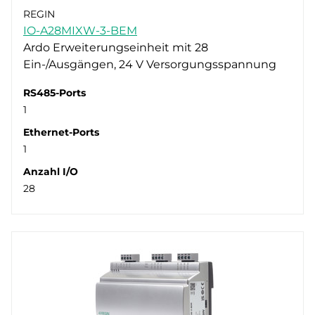
Unterstützte Protokolle
24V AC (7)
Schaltschrank (1)
REGIN
IO-A28MIXW-3-BEM
Schnittstellentyp
24V DC (2)
Wand (1)
BACnet (3)
Ardo Erweiterungseinheit mit 28
Modbus (3)
Ethernet (3)
Ein-/Ausgängen, 24 V Versorgungsspannung
RS485-Ports
1
Ethernet-Ports
1
Anzahl I/O
28