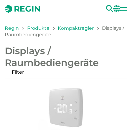
SUC
CH
You are here:
Regin
Produkte
Kompaktregler
Displays /
Raumbediengeräte
Displays /
Raumbediengeräte
Filter
Unsere Produkte
Kategorien
Schaltschrank
Wand
Filter
CLEAR
Regler