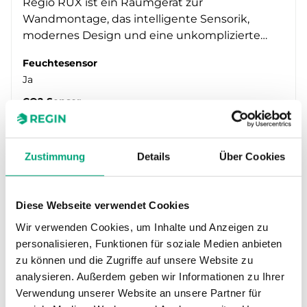
Regio RUX ist ein Raumgerät zur
Wandmontage, das intelligente Sensorik,
modernes Design und eine unkomplizierte…
Feuchtesensor
Ja
CO2-Sensor
Nein
VOC-Sensor
Nein
Zustimmung
Details
Über Cookies
PIR-Sensor
Nein
Diese Webseite verwendet Cookies
Wir verwenden Cookies, um Inhalte und Anzeigen zu
personalisieren, Funktionen für soziale Medien anbieten
zu können und die Zugriffe auf unsere Website zu
analysieren. Außerdem geben wir Informationen zu Ihrer
Verwendung unserer Website an unsere Partner für