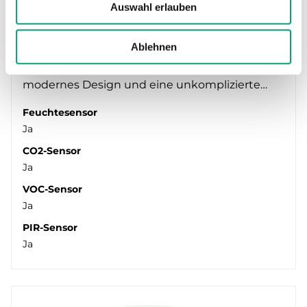
Auswahl erlauben
REGIN
RUX-THCVP-D-BLACK
Ablehnen
Regio RUX ist ein Raumgerät zur
Wandmontage, das intelligente Sensorik,
modernes Design und eine unkomplizierte…
Feuchtesensor
Ja
CO2-Sensor
Ja
VOC-Sensor
Ja
PIR-Sensor
Ja