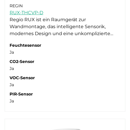
Messung
Display (2)
REGIN
Versorgungsspannung
RUX-THCVP-D
I/O-Module (1)
Bewegungsmelder (3)
Regio RUX ist ein Raumgerät zur
Montage
Raumbediengeräte (19)
CO2 (3)
24V AC (21)
Wandmontage, das intelligente Sensorik,
Display
Raumregler (1)
Feuchte (3)
24V DC (9)
Schaltschrank (2)
modernes Design und eine unkomplizierte…
Unterstützte Protokolle
Temperatur (17)
PoE (1)
Wand (22)
Ja (16)
Feuchtesensor
Schnittstellentyp
VOC (3)
Nein (7)
- (1)
Ja
Schutzart
BACnet (6)
Ethernet (2)
CO2-Sensor
EXOline (20)
RS-485 (21)
IP20 (11)
Ja
Modbus (8)
IP30 (9)
VOC-Sensor
Ja
IP65 (1)
PIR-Sensor
Ja