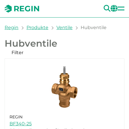
SUC
CH
You are here:
Regin
Produkte
Ventile
Hubventile
Hubventile
Filter
Unsere Produkte
Kategorien
Aussengewinde
Innengewinde
Filter
CLEAR
Warenzeichen
Ventiltyp
Industrietechnik (40)
REGIN
Anwendung
BF340-25
Regin (101)
2-Wege (60)