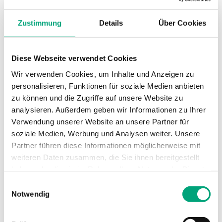
Zustimmung
Details
Über Cookies
Diese Webseite verwendet Cookies
REGIN
Wir verwenden Cookies, um Inhalte und Anzeigen zu
MTRS50-39
personalisieren, Funktionen für soziale Medien anbieten
Ventile für die Regelung von Warm-, Kaltwasser
zu können und die Zugriffe auf unsere Website zu
oder Wasser-Glykol-Gemisch in Heizungs- bzw.
analysieren. Außerdem geben wir Informationen zu Ihrer
Lüftungsanlagen. Sie…
Verwendung unserer Website an unsere Partner für
soziale Medien, Werbung und Analysen weiter. Unsere
Nennweite
Partner führen diese Informationen möglicherweise mit
DN50
weiteren Daten zusammen, die Sie ihnen bereitgestellt
Kvs
haben oder die sie im Rahmen Ihrer Nutzung der Dienste
39 m³/h
gesammelt haben.
Einwilligungsauswahl
Notwendig