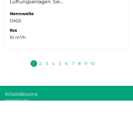
Lüftungsanlagen. Sie…
Nennweite
DN25
Kvs
10 m³/h
Nächste
1
2
3
4
5
6
7
8
9
10
Whistleblowing
Impressum
Cookie policy
Datenschutzerklärung