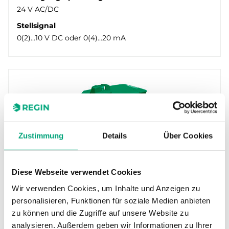
24 V AC/DC
Stellsignal
0(2)...10 V DC oder 0(4)...20 mA
Zustimmung
Details
Über Cookies
Diese Webseite verwendet Cookies
REGIN
RVAZ4L1-24A
Wir verwenden Cookies, um Inhalte und Anzeigen zu
Die Ventilstellantriebe der RVAZ4-Reihe lassen
personalisieren, Funktionen für soziale Medien anbieten
sich einfach montieren und verfügen über eine
zu können und die Zugriffe auf unsere Website zu
anschauliche Positionsanzeige…
analysieren. Außerdem geben wir Informationen zu Ihrer