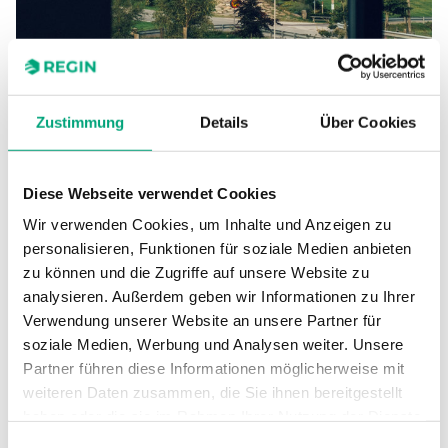
Das schwedische Weingut
Ästad Vingård hat seine
Zustimmung
Details
Über Cookies
Energiesteuerung im Griff
Mitten in einem Naturschutzgebiet im
Diese Webseite verwendet Cookies
Südwesten Schwedens liegt eines der größten
Weingüter des Landes, Ästad Vingård. Hier wird
Wir verwenden Cookies, um Inhalte und Anzeigen zu
die Natur mit dem Fokus auf Nachhaltigkeit
personalisieren, Funktionen für soziale Medien anbieten
erlebbar gemacht, was hohe Anforderungen an
zu können und die Zugriffe auf unsere Website zu
ein effektives Immobilienmanagement stellt.
analysieren. Außerdem geben wir Informationen zu Ihrer
Verwendung unserer Website an unsere Partner für
soziale Medien, Werbung und Analysen weiter. Unsere
Partner führen diese Informationen möglicherweise mit
weiteren Daten zusammen, die Sie ihnen bereitgestellt
haben oder die sie im Rahmen Ihrer Nutzung der Dienste
gesammelt haben.
Einwilligungsauswahl