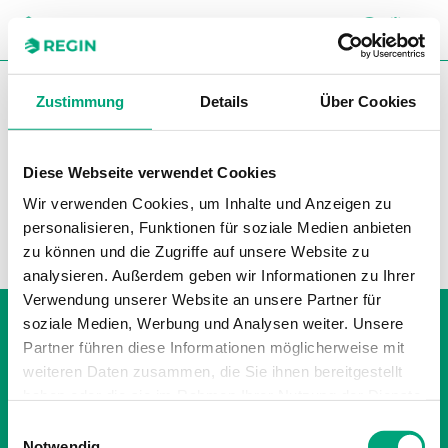
SUC
CH
You are here:
Regin
Produkte
Kompaktregler
Stand-
Zustimmung
Details
Über Cookies
alone Regler
Optigo
Optigo
Diese Webseite verwendet Cookies
Wir verwenden Cookies, um Inhalte und Anzeigen zu
Filter
personalisieren, Funktionen für soziale Medien anbieten
Unsere Produkte
zu können und die Zugriffe auf unsere Website zu
analysieren. Außerdem geben wir Informationen zu Ihrer
Verwendung unserer Website an unsere Partner für
Whistleblowing
soziale Medien, Werbung und Analysen weiter. Unsere
Impressum
Partner führen diese Informationen möglicherweise mit
Cookie policy
weiteren Daten zusammen, die Sie ihnen bereitgestellt
Datenschutzerklärung
haben oder die sie im Rahmen Ihrer Nutzung der Dienste
gesammelt haben.
Einwilligungsauswahl
Notwendig