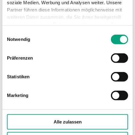
soziale Medien, Werbung und Analysen weiter. Unsere
Relais
Partner führen diese Informationen möglicherweise mit
Display
weiteren Daten zusammen, die Sie ihnen bereitgestellt
Nein
haben oder die sie im Rahmen Ihrer Nutzung der Dienste
gesammelt haben.
Relais
Einwilligungsauswahl
Notwendig
NC / NO
Präferenzen
Statistiken
Marketing
REGIN
Alle zulassen
HR1-DH
Raumhygrostat, 1-stufig, nur zur Entfeuchtung