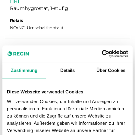
HR1
Schaltleistung
IP21 (3)
Raumhygrostat, 1-stufig
IP30 (1)
Ohmsche Last, Entfeuchtung 5 A 250 V AC, Ohmsche Last
Relais
NO/NC, Umschaltkontakt
Zustimmung
Details
Über Cookies
Diese Webseite verwendet Cookies
Wir verwenden Cookies, um Inhalte und Anzeigen zu
REGIN
personalisieren, Funktionen für soziale Medien anbieten
HR-S
zu können und die Zugriffe auf unsere Website zu
Raumhygrostat, 1-stufig
analysieren. Außerdem geben wir Informationen zu Ihrer
Verwendung unserer Website an unsere Partner für
Sensor-Schnittstelle