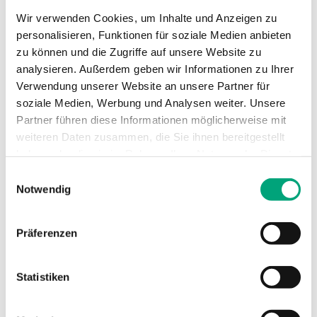
REGIN
Wir verwenden Cookies, um Inhalte und Anzeigen zu
TG-K310
personalisieren, Funktionen für soziale Medien anbieten
Kanalfühler
zu können und die Zugriffe auf unsere Website zu
Kabellänge
analysieren. Außerdem geben wir Informationen zu Ihrer
1.5 m
Verwendung unserer Website an unsere Partner für
soziale Medien, Werbung und Analysen weiter. Unsere
Messbereich, Temperatur
Partner führen diese Informationen möglicherweise mit
-20…10 °C
weiteren Daten zusammen, die Sie ihnen bereitgestellt
haben oder die sie im Rahmen Ihrer Nutzung der Dienste
gesammelt haben.
Einwilligungsauswahl
Notwendig
Präferenzen
Statistiken
REGIN