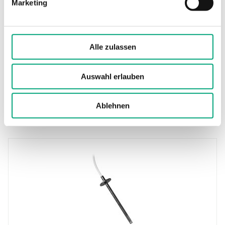
Marketing
TG-K3/NTC10-01
Kanalfühler
Kabellänge
Alle zulassen
1.5 m
Messbereich, Temperatur
Auswahl erlauben
-30…70 °C
Sensorelement
Ablehnen
NTC10-01