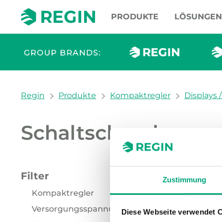
PRODUKTE
LÖSUNGEN
You are here:
Regin
Produkte
Kompaktregler
Displays
Schaltschrank
Unsere
Filter
CLEAR
Zustimmung
Kompaktregler
Versorgungsspannung
Display (2)
Diese Webseite verwendet 