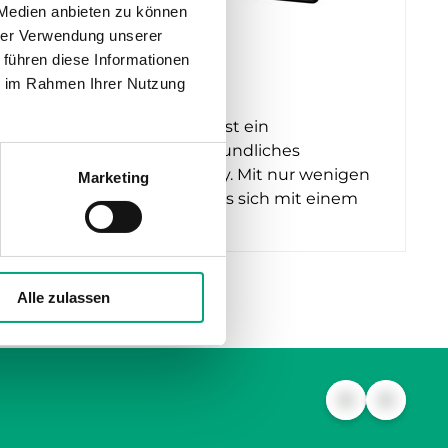
 Medien anbieten zu können
hrer Verwendung unserer
 führen diese Informationen
REGIN
ie im Rahmen Ihrer Nutzung
ED-T70W-2
splay, 7
ED-T70W-2 ist ein
benutzerfreundliches
Touchdisplay. Mit nur wenigen
Marketing
Klicks lässt es sich mit einem
Regler mit…
Alle zulassen