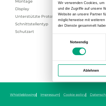
Montage
24V DC (1)
Wir verwenden Cookies, um I
und die Zugriffe auf unsere 
Display
PoE (1)
Schaltschrank (2)
Website an unsere Partner fü
Unterstützte Protokolle
Wand (1)
Ja (2)
REGIN
möglicherweise mit weiteren
Schnittstellentyp
- (1)
E3-DSP
der Dienste gesammelt habe
Externes
Schutzart
EXOline (1)
Ethernet (2)
Einwilligungsauswahl
IP20 (1)
Display-
Notwendig
Hintergru
IP30 (1)
4 Zeilen 
IP65 (1)
Ablehnen
Whistleblowing
Impressum
Cookie policy
Datensch