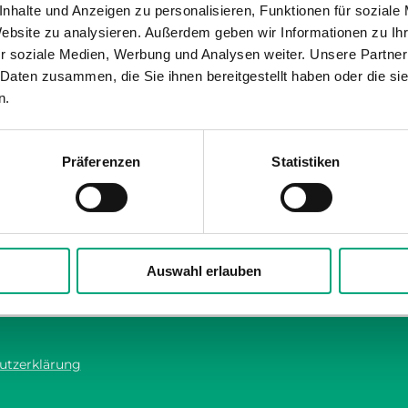
nhalte und Anzeigen zu personalisieren, Funktionen für soziale
Website zu analysieren. Außerdem geben wir Informationen zu I
r soziale Medien, Werbung und Analysen weiter. Unsere Partner
REGIN
 Daten zusammen, die Sie ihnen bereitgestellt haben oder die s
ED-T7
n.
 Display
Externes Touchscreen Di
Zoll
Typ
Präferenzen
Statistiken
ndbeleuchtetes LCD (blau),
Display-Typ
mit 20 Zeichen
7" TFT LCD
Auswahl erlauben
utzerklärung