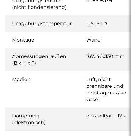
Umgebungsfeuchte
0…95 % RH
(nicht kondensierend)
Umgebungstemperatur
-25…50 °C
Montage
Wand
Abmessungen, außen
167x46x130 mm
(B x H x T)
Medien
Luft, nicht
brennbare und
nicht aggressive
Gase
Dämpfung
einstellbar 1...12 s
(elektronisch)