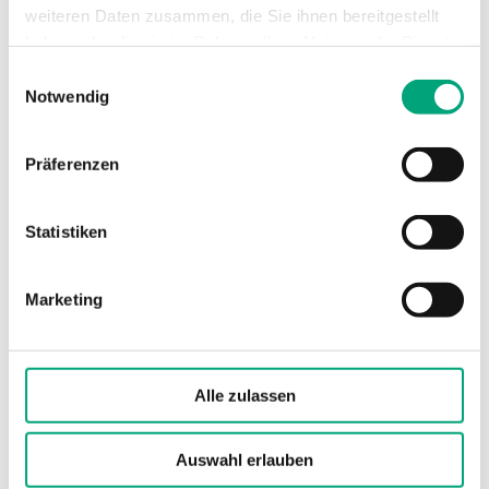
weiteren Daten zusammen, die Sie ihnen bereitgestellt
Einheit m³/h, Arbeitsbereich
haben oder die sie im Rahmen Ihrer Nutzung der Dienste
0…65000 (factory setting)
gesammelt haben.
Einwilligungsauswahl
Notwendig
Einheit Ft³/min (CFM), Arbeitsbereich
0…65000
Präferenzen
Statistiken
Marketing
PDTX12S25-C
Alle zulassen
Sensor-Schnittstelle
Modbus RTU
Auswahl erlauben
Display
Nein