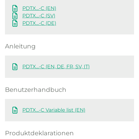
PDTX...-C (EN)
PDTX...-C (SV)
PDTX...-C (DE)
Anleitung
PDTX...-C (EN, DE, FR, SV, IT)
Benutzerhandbuch
PDTX...-C Variable list (EN)
Produktdeklarationen