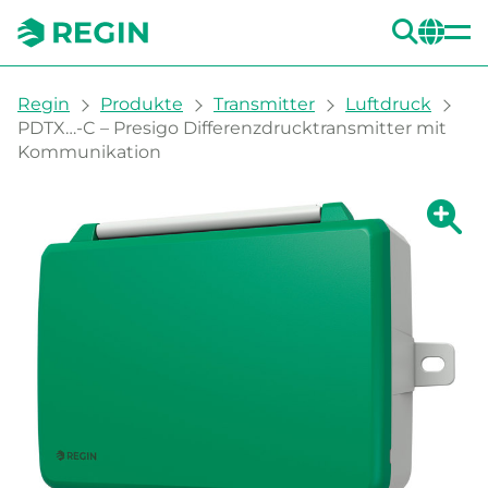
SUC
CH
You are here:
Regin
Produkte
Transmitter
Luftdruck
PDTX…-C – Presigo Differenzdrucktransmitter mit
Kommunikation
Zeige g
Ze
Dru