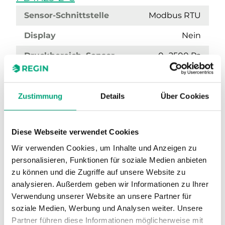
Sensor-Schnittstelle
Modbus RTU
Display
Nein
Druckbereich, Sensor
0…2500 Pa
Druckbereich, Sensor 2
0…2500 Pa
Genauigkeit, Drucksensor 1
Zustimmung
Details
Über Cookies
≤ 1 % vom Messbereichsendwert %
Genauigkeit, Drucksensor 2
Diese Webseite verwendet Cookies
≤ 1 % vom Messbereichsendwert %
Wir verwenden Cookies, um Inhalte und Anzeigen zu
Max. zulässiger Differenzdruck Sensor 1
personalisieren, Funktionen für soziale Medien anbieten
50 kPa
zu können und die Zugriffe auf unsere Website zu
analysieren. Außerdem geben wir Informationen zu Ihrer
Max. zulässiger Differenzdruck Sensor 2
Verwendung unserer Website an unsere Partner für
50 kPa
soziale Medien, Werbung und Analysen weiter. Unsere
Partner führen diese Informationen möglicherweise mit
Einheit l/s, Arbeitsbereich
0…31000