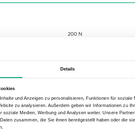
200 N
230 V AC
6 W / 5 VA
Details
2-Punkt (Auf/Zu)/3-Punkt
Cookies
nhalte und Anzeigen zu personalisieren, Funktionen für soziale
1-8.5mm
Website zu analysieren. Außerdem geben wir Informationen zu I
r soziale Medien, Werbung und Analysen weiter. Unsere Partner
5.5 s/mm
 Daten zusammen, die Sie ihnen bereitgestellt haben oder die s
n.