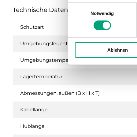
Einwilligungsauswahl
Technische Daten für RVAZ2 – Ventilstella
Notwendig
Schutzart
Umgebungsfeuchte (nicht kondensierend)
Ablehnen
Umgebungstemperatur
Lagertemperatur
Abmessungen, außen (B x H x T)
Kabellänge
Hublänge