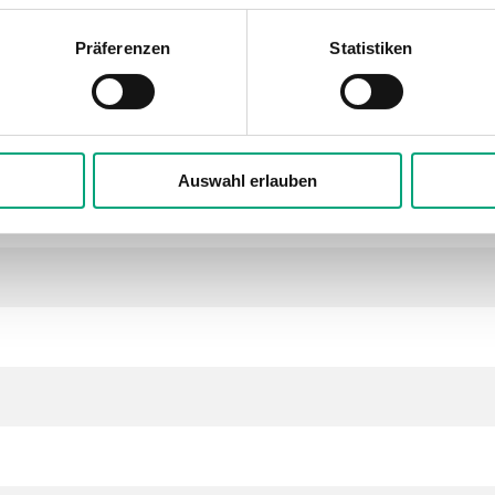
ntrieb, 200 N, 24 V AC/DC oder 230 V AC, 0...
Präferenzen
Statistiken
Auswahl erlauben