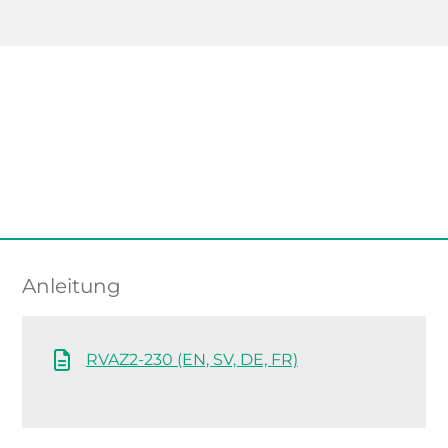
Anleitung
RVAZ2-230 (EN, SV, DE, FR)