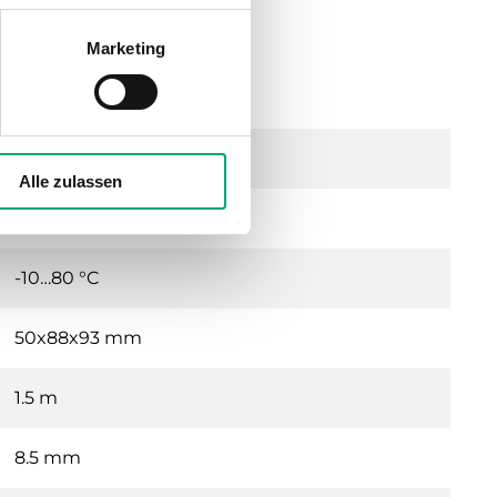
10 V oder 2-/3-Punkt
Marketing
IP54
10…95 % RH
Alle zulassen
0…50 °C
-10…80 °C
50x88x93 mm
1.5 m
8.5 mm