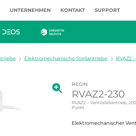
UNTERNEHMEN
KONTAKT
SUPPORT
ntriebe
Elektromechanische Stellantriebe
RVAZ2 – 
REGIN
Zeige große Version des Bildes.
RVAZ2-230
Zeige große Vers
RVAZ2 – Ventilstellantrieb, 200
Punkt
Elektromechanischer Venti