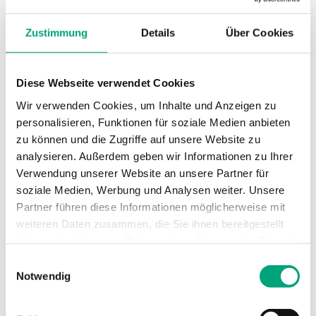
Technische Daten
Zustimmung
Details
Über Cookies
Technische Daten für RVAZ4L1-24A
Diese Webseite verwendet Cookies
Stellkraft
400 N
Wir verwenden Cookies, um Inhalte und Anzeigen zu
personalisieren, Funktionen für soziale Medien anbieten
zu können und die Zugriffe auf unsere Website zu
Versorgungsspannung
24 V AC/DC
analysieren. Außerdem geben wir Informationen zu Ihrer
Verwendung unserer Website an unsere Partner für
Leistungsaufnahme
6 W / 6 VA
soziale Medien, Werbung und Analysen weiter. Unsere
Partner führen diese Informationen möglicherweise mit
Stellsignal
0…10 V DC
weiteren Daten zusammen, die Sie ihnen bereitgestellt
haben oder die sie im Rahmen Ihrer Nutzung der Dienste
Geschwindigkeit
5.4 s/mm
gesammelt haben.
Einwilligungsauswahl
Notwendig