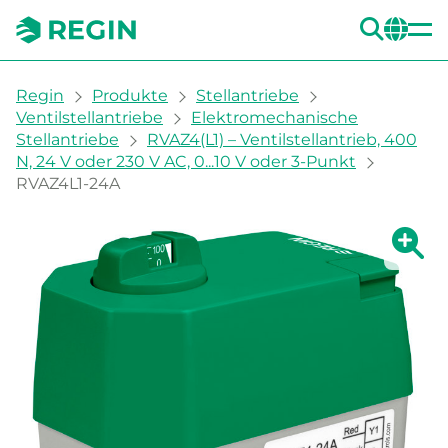
SUC
CH
You are here:
Regin
Produkte
Stellantriebe
Ventilstellantriebe
Elektromechanische
Stellantriebe
RVAZ4(L1) – Ventilstellantrieb, 400
N, 24 V oder 230 V AC, 0...10 V oder 3-Punkt
RVAZ4L1-24A
Zeige g
Ze