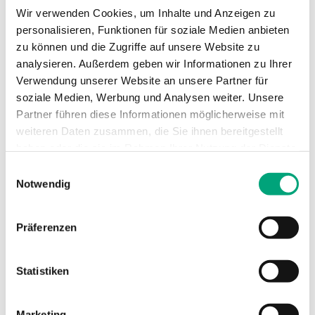
Wir verwenden Cookies, um Inhalte und Anzeigen zu
Rückmeldesignal
0…10 V DC
personalisieren, Funktionen für soziale Medien anbieten
zu können und die Zugriffe auf unsere Website zu
Hublänge
1-8.5mm
analysieren. Außerdem geben wir Informationen zu Ihrer
Verwendung unserer Website an unsere Partner für
Geschwindigkeit
5.5 s/mm
soziale Medien, Werbung und Analysen weiter. Unsere
Partner führen diese Informationen möglicherweise mit
weiteren Daten zusammen, die Sie ihnen bereitgestellt
haben oder die sie im Rahmen Ihrer Nutzung der Dienste
Technische Daten für RVAZ2 –
gesammelt haben.
Einwilligungsauswahl
Ventilstellantrieb, 200 N, 24 V AC/DC oder
Notwendig
230 V AC, 0...10 V oder 2-/3-Punkt
Präferenzen
Schutzart
IP54
Statistiken
Umgebungsfeuchte (nicht
10…95 %
kondensierend)
RH
Marketing