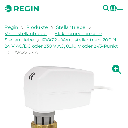
SUC
CH
You are here:
Regin
Produkte
Stellantriebe
Ventilstellantriebe
Elektromechanische
Stellantriebe
RVAZ2 – Ventilstellantrieb, 200 N,
24 V AC/DC oder 230 V AC, 0...10 V oder 2-/3-Punkt
RVAZ2-24A
Zeige g
Ze