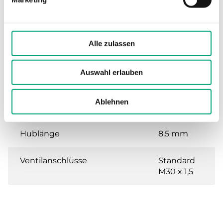
Umgebungstemperatur
0…50 °C
Lagertemperatur
-10…80 °C
Alle zulassen
Abmessungen, außen
50x80x93
Auswahl erlauben
(B x H x T)
mm
Ablehnen
Kabellänge
1.5 m
Hublänge
8.5 mm
Ventilanschlüsse
Standard
M30 x 1,5