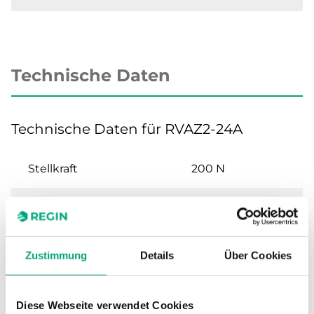
Technische Daten
Technische Daten für RVAZ2-24A
Stellkraft
200 N
Versorgungsspannung
24 V AC/DC
Leistungsaufnahme
2 W / 6 VA
Zustimmung
Details
Über Cookies
Stellsignal
0(2)...10 V DC
oder 0(4)...20 mA
Diese Webseite verwendet Cookies