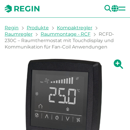
SUC
CH
You are here:
Regin
Produkte
Kompaktregler
Raumregler
Raummontage - RCF
RCFD-
230C – Raumthermostat mit Touchdisplay und
Kommunikation für Fan-Coil Anwendungen
Zeige g
Ze
Dru