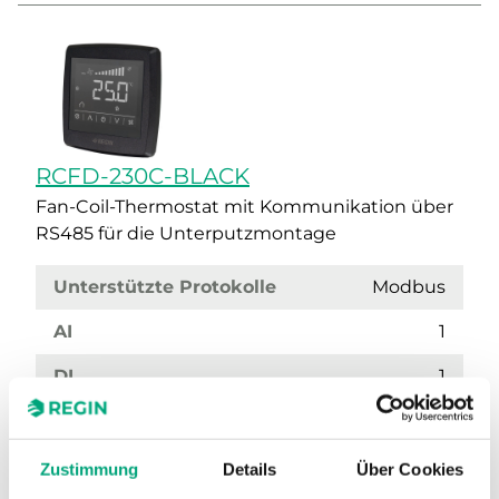
RCFD-230C-BLACK
Fan-Coil-Thermostat mit Kommunikation über
RS485 für die Unterputzmontage
Unterstützte Protokolle
Modbus
AI
1
DI
1
DO
5
Farbe, Abdeckung
RAL9003
Zustimmung
Details
Über Cookies