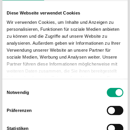
Temperatursensor
Ja
Diese Webseite verwendet Cookies
Wir verwenden Cookies, um Inhalte und Anzeigen zu
personalisieren, Funktionen für soziale Medien anbieten
zu können und die Zugriffe auf unsere Website zu
analysieren. Außerdem geben wir Informationen zu Ihrer
Technische Daten
Verwendung unserer Website an unsere Partner für
soziale Medien, Werbung und Analysen weiter. Unsere
Partner führen diese Informationen möglicherweise mit
Technische Daten für RCFD-230C –
weiteren Daten zusammen, die Sie ihnen bereitgestellt
Raumthermostat mit Touchdisplay und
haben oder die sie im Rahmen Ihrer Nutzung der Dienste
Kommunikation für Fan-Coil
gesammelt haben.
Einwilligungsauswahl
Anwendungen
Notwendig
Versorgungsspannung
230VAC
Präferenzen
(207...253 V AC
50/60Hz / ), 3.0
VA
Statistiken