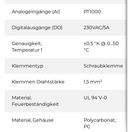
Analogeingänge (AI)
PT1000
Digitalausgänge (DO)
230VAC/5A
Genauigkeit,
±0.5 °K @ 0...50
Temperatur 1
°C
Klemmentyp
Schraubklemme
Klemmen Drahtstärke
1.5 mm²
Material,
UL 94 V-0
Feuerbeständigkeit
Material, Gehäuse
Polycarbonat,
PC