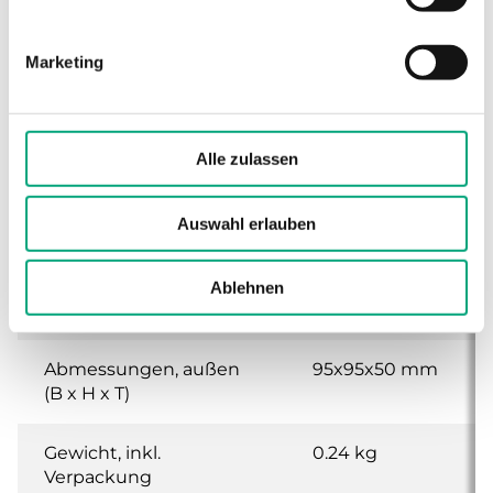
Schutzart
IP30
Marketing
Umgebungsfeuchte
10…90 % RH
(nicht kondensierend)
Alle zulassen
Umgebungstemperatur
0…50 °C
Auswahl erlauben
Lagertemperatur
-20…70 °C
Ablehnen
Montage
Raum
Abmessungen, außen
95x95x50 mm
(B x H x T)
Gewicht, inkl.
0.24 kg
Verpackung