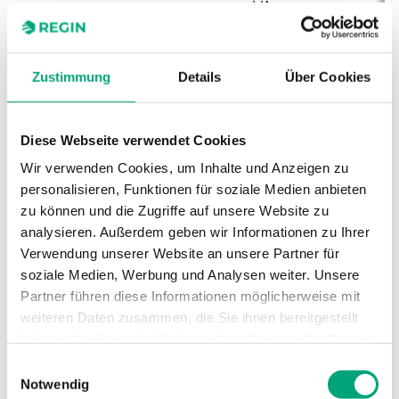
VA
Schutzart
IP30
Zustimmung
Details
Über Cookies
Umgebungsfeuchte
10…90 % RH
(nicht kondensierend)
Diese Webseite verwendet Cookies
Wir verwenden Cookies, um Inhalte und Anzeigen zu
Umgebungstemperatur
0…50 °C
personalisieren, Funktionen für soziale Medien anbieten
zu können und die Zugriffe auf unsere Website zu
Lagertemperatur
-20…70 °C
analysieren. Außerdem geben wir Informationen zu Ihrer
Verwendung unserer Website an unsere Partner für
Montage
Raum
soziale Medien, Werbung und Analysen weiter. Unsere
Partner führen diese Informationen möglicherweise mit
Abmessungen, außen
95x95x50 mm
weiteren Daten zusammen, die Sie ihnen bereitgestellt
(B x H x T)
haben oder die sie im Rahmen Ihrer Nutzung der Dienste
gesammelt haben.
Einwilligungsauswahl
Gewicht, inkl.
0.24 kg
Notwendig