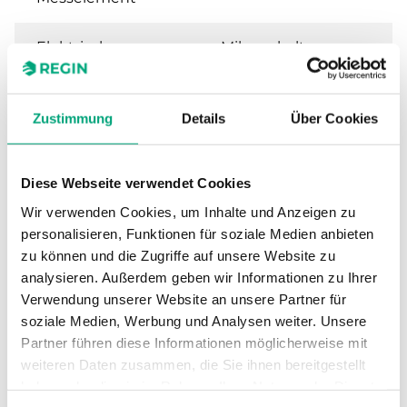
Elektrischer
Mikroschalter
Kontakt
(Wechsler)
Schaltleistung
15 (8) A, 24…250 V AC
Zustimmung
Details
Über Cookies
Sollwert,
20...90 °C
Diese Webseite verwendet Cookies
Temperaturbereich
Wir verwenden Cookies, um Inhalte und Anzeigen zu
Stufenfunktion
1
personalisieren, Funktionen für soziale Medien anbieten
zu können und die Zugriffe auf unsere Website zu
analysieren. Außerdem geben wir Informationen zu Ihrer
Rückstellfunktion
Automatisch
Verwendung unserer Website an unsere Partner für
soziale Medien, Werbung und Analysen weiter. Unsere
Sollwertanpassung
Intern
Partner führen diese Informationen möglicherweise mit
weiteren Daten zusammen, die Sie ihnen bereitgestellt
Passende
DR-01/02
haben oder die sie im Rahmen Ihrer Nutzung der Dienste
Tauchhülse