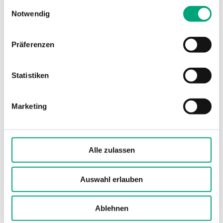
gesammelt haben.
Einwilligungsauswahl
Notwendig
Abmessungen,
70x72x108 mm
außen (B x H x T)
Präferenzen
Statistiken
Technische Daten für MTIC –
Kapillarthermostat
Marketing
Sensorelement
Flüssigkeitsgefüllte
Kupferkapillare
Alle zulassen
Max. Temperatur
100 °C
Messelement
Auswahl erlauben
Schaltleistung
15 (8) A, 24…250 V
Ablehnen
AC