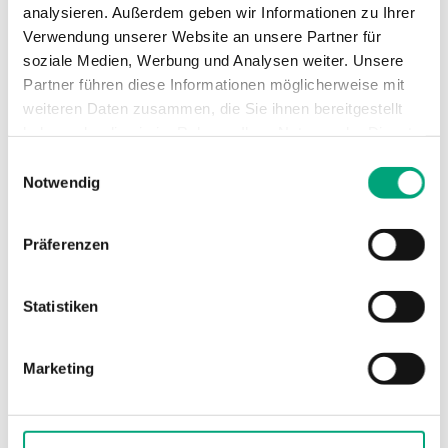
analysieren. Außerdem geben wir Informationen zu Ihrer
Benutzerhandbuch
Verwendung unserer Website an unsere Partner für
soziale Medien, Werbung und Analysen weiter. Unsere
Partner führen diese Informationen möglicherweise mit
Exigo 4.3 (EN)
weiteren Daten zusammen, die Sie ihnen bereitgestellt
Handbuch Exigo 4.3 (DE)
haben oder die sie im Rahmen Ihrer Nutzung der Dienste
Exigo 4.3 Vorkonfigurierte Beispiele (DE)
gesammelt haben.
Einwilligungsauswahl
Notwendig
Produktdeklarationen
Präferenzen
HCV, VCV, XCV, IO-V, RU1 & RU2, Env. Decl.
(EN)
Statistiken
HCV...-2, CE decl. (EN)
Marketing
Andere Dokumentation