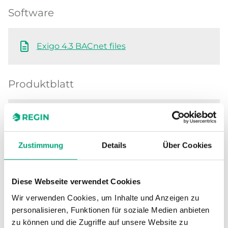
Software
Exigo 4.3 BACnet files
Produktblatt
Exigo Vido 4.3 (EN)
Exigo Vido 4.3 (DE)
Zustimmung
Details
Über Cookies
Anleitung
Diese Webseite verwendet Cookies
Wir verwenden Cookies, um Inhalte und Anzeigen zu
Exigo Vido 4.X (EN, SV, DE, FR, IT)
personalisieren, Funktionen für soziale Medien anbieten
zu können und die Zugriffe auf unsere Website zu