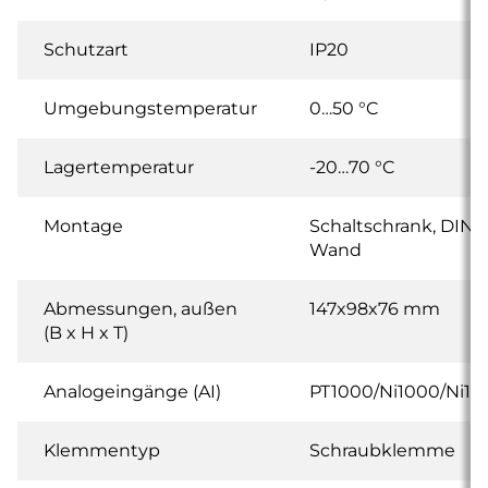
Schutzart
IP20
Umgebungstemperatur
0…50 °C
Lagertemperatur
-20…70 °C
Montage
Schaltschrank, DIN-
Wand
Abmessungen, außen
147x98x76 mm
(B x H x T)
Analogeingänge (AI)
PT1000/Ni1000/Ni100
Klemmentyp
Schraubklemme