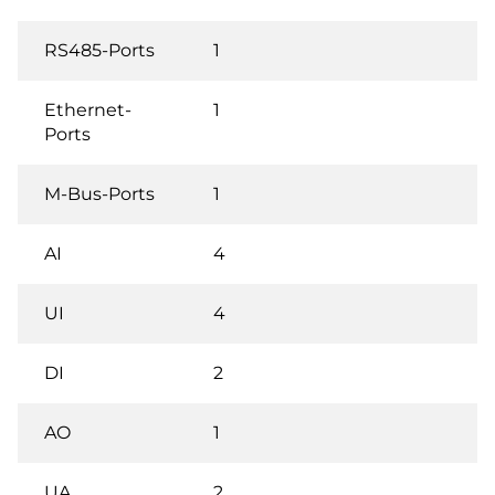
RS485-Ports
1
Ethernet-
1
Ports
M-Bus-Ports
1
AI
4
UI
4
DI
2
AO
1
UA
2