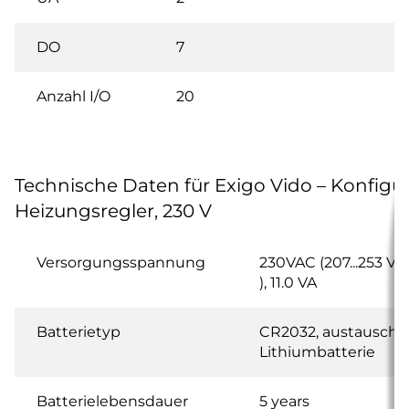
DO
7
Anzahl I/O
20
Technische Daten für Exigo Vido – Konfigur
Heizungsregler, 230 V
Versorgungsspannung
230VAC (207...253 V 
), 11.0 VA
Batterietyp
CR2032, austauschb
Lithiumbatterie
Batterielebensdauer
5 years