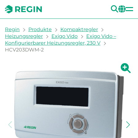
SUC
CH
You are here:
Regin
Produkte
Kompaktregler
Heizungsregler
Exigo Vido
Exigo Vido –
Konfigurierbarer Heizungsregler, 230 V
HCV203DWM-2
Zeige g
Ze