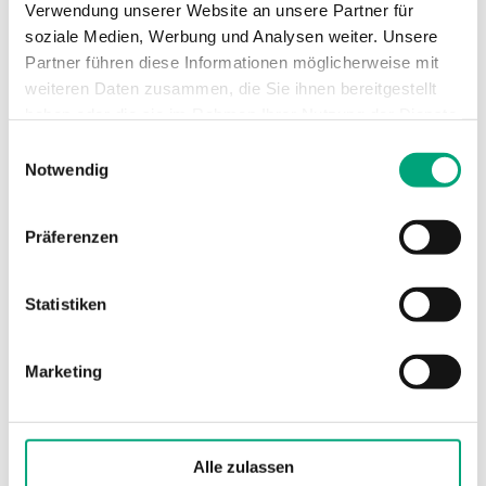
Verwendung unserer Website an unsere Partner für
soziale Medien, Werbung und Analysen weiter. Unsere
Montage
Wand
Partner führen diese Informationen möglicherweise mit
weiteren Daten zusammen, die Sie ihnen bereitgestellt
Abmessungen, außen
115x95x25
haben oder die sie im Rahmen Ihrer Nutzung der Dienste
(B x H x T)
mm
gesammelt haben.
Einwilligungsauswahl
Notwendig
Material, Gehäuse
Polycarbonat,
PC
Präferenzen
Farbe, Gehäuse
Signalweiß
RAL 9003
Statistiken
Marketing
Alle zulassen
Software und Dokumentation