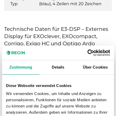
Typ
(blau), 4 Zeilen mit 20 Zeichen
Technische Daten für E3-DSP – Externes
Display für EXOclever, EXOcompact,
Corrigo, Exigo HC und Optigo Ardo
Versorgungsspannung
24VDC
(24...24 V DC)
Zustimmung
Details
Über Cookies
Schutzart
IP30
Diese Webseite verwendet Cookies
Umgebungsfeuchte
5…95 % RH
Wir verwenden Cookies, um Inhalte und Anzeigen zu
(nicht kondensierend)
personalisieren, Funktionen für soziale Medien anbieten
zu können und die Zugriffe auf unsere Website zu
Umgebungstemperatur
5…40 °C
analysieren. Außerdem geben wir Informationen zu Ihrer