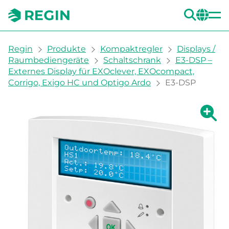
SUC
CH
You are here:
Regin
Produkte
Kompaktregler
Displays /
Raumbediengeräte
Schaltschrank
E3-DSP –
Externes Display für EXOclever, EXOcompact,
Corrigo, Exigo HC und Optigo Ardo
E3-DSP
Zeige g
Ze