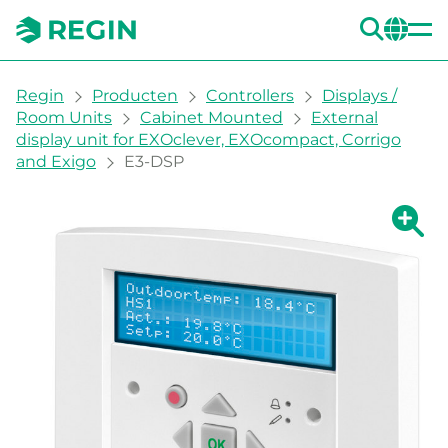
ZOE
CH
You are here:
Regin
Producten
Controllers
Displays /
Room Units
Cabinet Mounted
External
display unit for EXOclever, EXOcompact, Corrigo
and Exigo
E3-DSP
Grote 
Gr