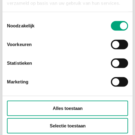
verzameld op basis van uw gebruik van hun services.
Mounting
Wall
Toestemmingsselectie
Noodzakelijk
Dimensions, external
115x95x25 mm
(WxHxD)
Voorkeuren
Material, housing
Polycarbonate,
PC
Statistieken
Colour, housing
Signal white
RAL 9003
Marketing
Alles toestaan
Selectie toestaan
Software en documentatie