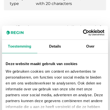
type
with 20 characters
Specificaties voor External display unit for
EXOclever, EXOcompact, Corrigo and
Exigo
Toestemming
Details
Over
Power Supply
24VDC (24...24
V DC)
Deze website maakt gebruik van cookies
We gebruiken cookies om content en advertenties te
Protection class
IP30
personaliseren, om functies voor social media te bieden
en om ons websiteverkeer te analyseren. Ook delen we
Ambient humidity (non-
5…95 % RH
informatie over uw gebruik van onze site met onze
condensing)
partners voor social media, adverteren en analyse. Deze
partners kunnen deze gegevens combineren met andere
Ambient temperature
5…40 °C
informatie die u aan ze heeft verstrekt of die ze hebben