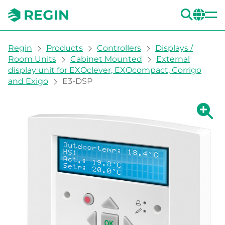
SEA
CH
You are here:
Regin
Products
Controllers
Displays /
Room Units
Cabinet Mounted
External
display unit for EXOclever, EXOcompact, Corrigo
and Exigo
E3-DSP
Show la
Sh