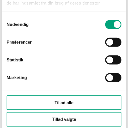
de har indsamlet fra din brug af deres tjenester.
Mounting
Wall
Samtykkevalg
Nødvendig
Dimensions, external
115x95x25 mm
(WxHxD)
Præferencer
Material, housing
Polycarbonate,
PC
Statistik
Colour, housing
Signal white
RAL 9003
Marketing
Tillad alle
Tillad valgte
Software & documentation