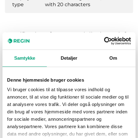
type
with 20 characters
Specifications for External display unit for
EXOclever, EXOcompact, Corrigo and
Exigo
Samtykke
Detaljer
Om
Power Supply
24VDC (24...24
V DC)
Denne hjemmeside bruger cookies
Vi bruger cookies til at tilpasse vores indhold og
Protection class
IP30
annoncer, til at vise dig funktioner til sociale medier og til
at analysere vores trafik. Vi deler også oplysninger om
Ambient humidity (non-
5…95 % RH
din brug af vores hjemmeside med vores partnere inden
condensing)
for sociale medier, annonceringspartnere og
analysepartnere. Vores partnere kan kombinere disse
Ambient temperature
5…40 °C
data med andre oplysninger, du har givet dem, eller som