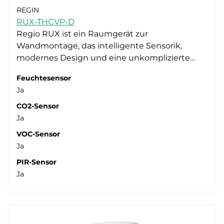
Messung
Display (2)
REGIN
Versorgungsspannung
RUX-THCVP-D
I/O-Module (1)
Bewegungsmelder (3)
Regio RUX ist ein Raumgerät zur
Montage
Raumbediengeräte (19)
CO2 (3)
24V AC (21)
Wandmontage, das intelligente Sensorik,
Display
Raumregler (1)
Feuchte (3)
24V DC (9)
Schaltschrank (2)
modernes Design und eine unkomplizierte…
Unterstützte Protokolle
Temperatur (17)
PoE (1)
Wand (22)
Ja (16)
Feuchtesensor
Schnittstellentyp
VOC (3)
Nein (7)
- (1)
Ja
Schutzart
BACnet (6)
Ethernet (2)
CO2-Sensor
EXOline (20)
RS-485 (21)
IP20 (11)
Ja
Modbus (8)
IP30 (9)
VOC-Sensor
Ja
IP65 (1)
PIR-Sensor
Ja