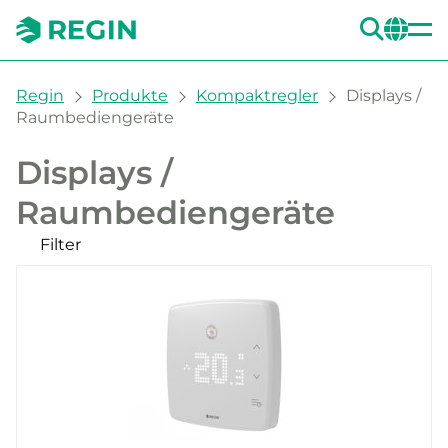
SUC
CH
You are here:
Regin
Produkte
Kompaktregler
Displays /
Raumbediengeräte
Displays /
Raumbediengeräte
Filter
Unsere Produkte
Kategorien
Schaltschrank
Wand
Filter
CLEAR
Regler