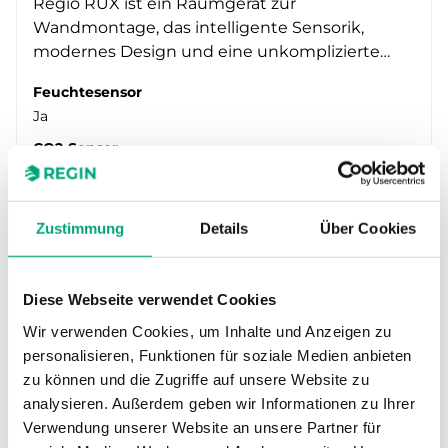
Regio RUX ist ein Raumgerät zur
Wandmontage, das intelligente Sensorik,
modernes Design und eine unkomplizierte…
Feuchtesensor
Ja
CO2-Sensor
Nein
VOC-Sensor
Nein
Zustimmung
Details
Über Cookies
PIR-Sensor
Nein
Diese Webseite verwendet Cookies
Wir verwenden Cookies, um Inhalte und Anzeigen zu
personalisieren, Funktionen für soziale Medien anbieten
zu können und die Zugriffe auf unsere Website zu
analysieren. Außerdem geben wir Informationen zu Ihrer
Verwendung unserer Website an unsere Partner für