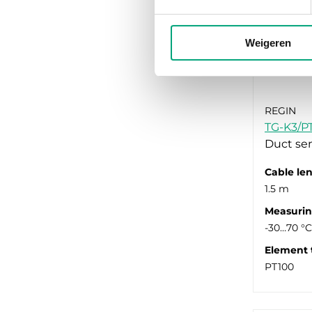
Weigeren
REGIN
TG-K3/P
Duct se
Cable le
1.5 m
Measurin
-30…70 °C
Element 
PT100