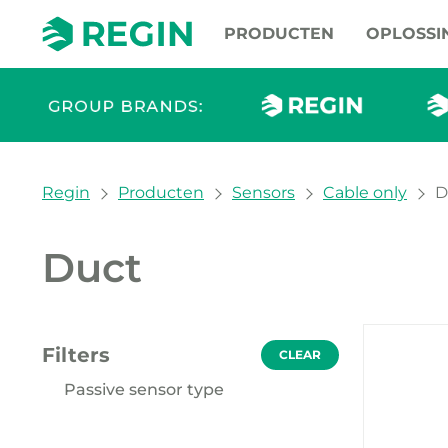
PRODUCTEN
OPLOSSI
You are here:
Regin
Producten
Sensors
Cable only
D
Duct
Onze p
Filters
CLEAR
Passive sensor type
NI1000-01 (1)