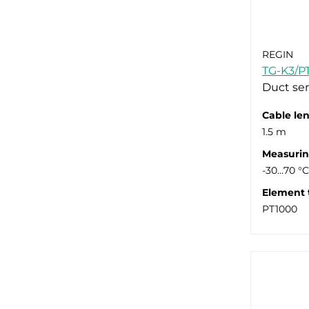
NTC Pulser/TTC (5)
NTC10-01 (1)
PT100 (1)
REGIN
PT1000 (2)
TG-K3/P
Duct se
Cable le
1.5 m
Measurin
-30…70 °C
Element 
PT1000