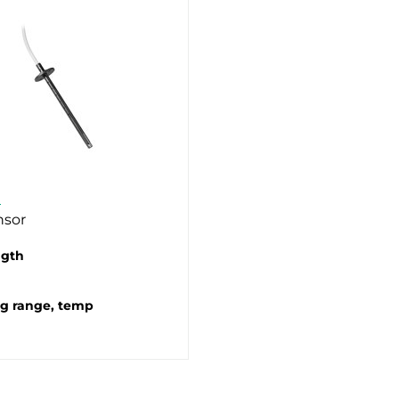
0
nsor
ngth
g range, temp