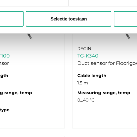
Selectie toestaan
REGIN
T100
TG-K340
nsor
Duct sensor for Floorigo
ngth
Cable length
1.5 m
g range, temp
Measuring range, temp
0…40 °C
type