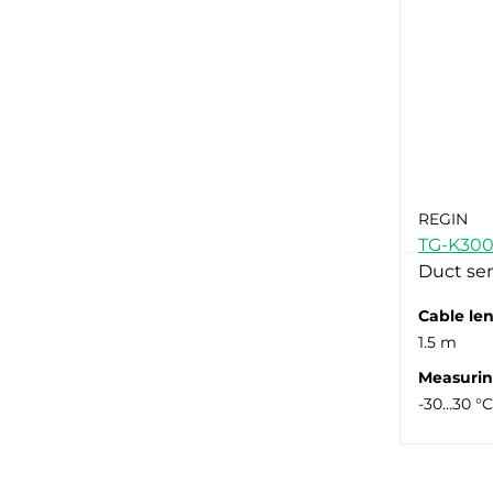
REGIN
TG-K30
Duct se
Cable le
1.5 m
Measurin
-30…30 °C