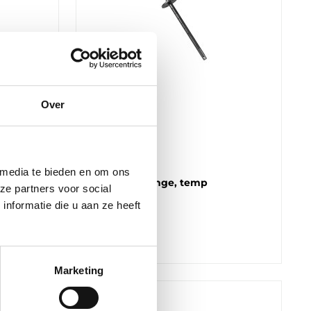
REGIN
TG-K310
Over
Duct sensor
Cable length
1.5 m
 media te bieden en om ons
Measuring range, temp
ze partners voor social
-20…10 °C
nformatie die u aan ze heeft
Marketing