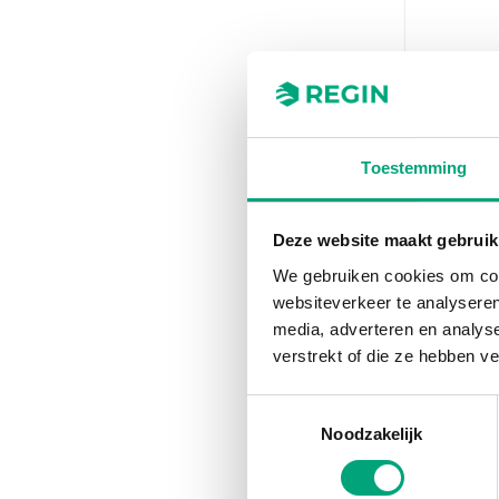
REGIN
TG-K360
Toestemming
Duct se
Cable le
Deze website maakt gebruik
1.5 m
We gebruiken cookies om cont
Measurin
websiteverkeer te analyseren
0…60 °C
media, adverteren en analys
verstrekt of die ze hebben v
Toestemmingsselectie
Noodzakelijk