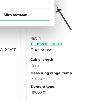
Alles toestaan
REGIN
TG-K3/NI1000-01
/AL24A1T
Duct sensor
Cable length
1.5 m
Measuring range, temp
-30…70 °C
Element type
NI1000-01