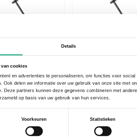
REGIN
TG-K3/NTC10-01
Details
nsor
Duct sensor
ngth
Cable length
 van cookies
1.5 m
ent en advertenties te personaliseren, om functies voor social
g range, temp
Measuring range, temp
. Ook delen we informatie over uw gebruik van onze site met on
-30…70 °C
e. Deze partners kunnen deze gegevens combineren met andere i
Element type
erzameld op basis van uw gebruik van hun services.
NTC10-01
Voorkeuren
Statistieken