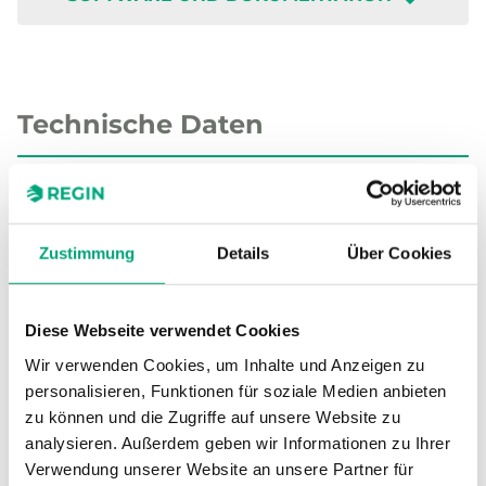
Technische Daten
Technische Daten für TG-K3/PT100
Zustimmung
Details
Über Cookies
Sensor-
Passiv
Schnittstelle
Diese Webseite verwendet Cookies
Display
Nein
Wir verwenden Cookies, um Inhalte und Anzeigen zu
personalisieren, Funktionen für soziale Medien anbieten
Eintauchlänge
15…140 mm
zu können und die Zugriffe auf unsere Website zu
analysieren. Außerdem geben wir Informationen zu Ihrer
Kabellänge
1.5 m
Verwendung unserer Website an unsere Partner für