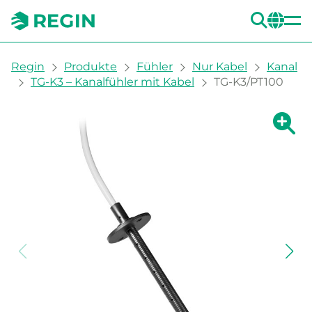
SUC
CH
You are here:
Regin
Produkte
Fühler
Nur Kabel
Kanal
TG-K3 – Kanalfühler mit Kabel
TG-K3/PT100
Zeige g
Ze