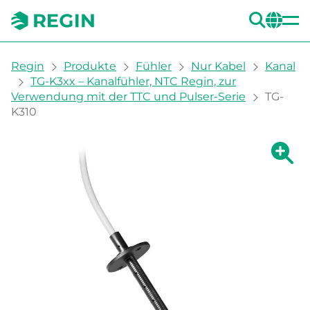
SUC
CH
You are here:
Regin
Produkte
Fühler
Nur Kabel
Kanal
TG-K3xx – Kanalfühler, NTC Regin, zur
Verwendung mit der TTC und Pulser-Serie
TG-
K310
Zeige g
Ze