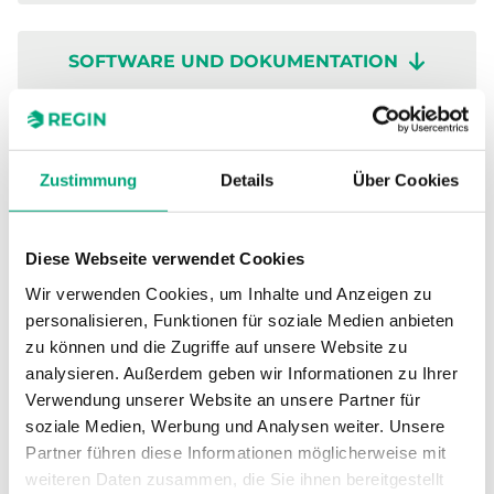
SOFTWARE UND DOKUMENTATION
Zustimmung
Details
Über Cookies
Technische Daten
Diese Webseite verwendet Cookies
Technische Daten für TG-K310
Wir verwenden Cookies, um Inhalte und Anzeigen zu
personalisieren, Funktionen für soziale Medien anbieten
Sensor-Schnittstelle
Passiv
zu können und die Zugriffe auf unsere Website zu
analysieren. Außerdem geben wir Informationen zu Ihrer
Display
Nein
Verwendung unserer Website an unsere Partner für
soziale Medien, Werbung und Analysen weiter. Unsere
Partner führen diese Informationen möglicherweise mit
Eintauchlänge
15…145 mm
weiteren Daten zusammen, die Sie ihnen bereitgestellt