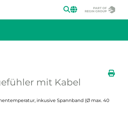
SUCHEN
CHANGE MAR
gefühler mit Kabel
ion des Bildes.
Druck
hentemperatur, inkusive Spannband (Ø max. 40