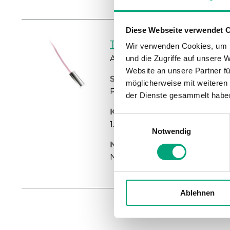
Diese Webseite verwendet 
TG-A1/NI1000-01
Wir verwenden Cookies, um I
Anlegefühler, mit Klemme (
und die Zugriffe auf unsere 
Website an unsere Partner fü
Sensor-Schnittstelle
möglicherweise mit weiteren
Passiv
der Dienste gesammelt habe
Kabellänge
Einwilligungsauswahl
1.5 m
Notwendig
Nennwiderstand
Ni1000, 1000 Ω (0 °C)
Ablehnen