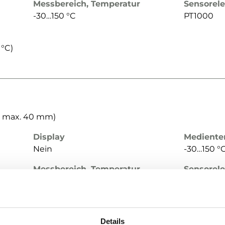
Messbereich, Temperatur
Sensorel
-30…150 °C
PT1000
|°C)
Ø max. 40 mm)
Display
Mediente
Nein
-30…150 °
Messbereich, Temperatur
Sensorel
-30…150 °C
NTC10-01
Details