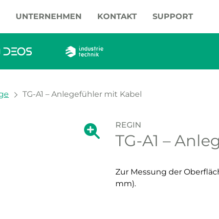
UNTERNEHMEN
KONTAKT
SUPPORT
ge
TG-A1 – Anlegefühler mit Kabel
REGIN
Zeige große Version des Bildes.
TG-A1 – Anle
Zeige große Vers
Zur Messung der Oberfläc
mm).