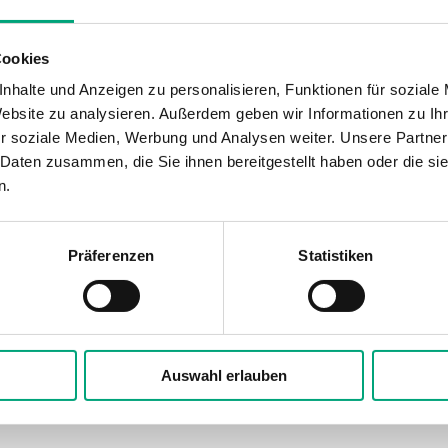
Cookies
nhalte und Anzeigen zu personalisieren, Funktionen für soziale
Ø max. 40 mm)
Website zu analysieren. Außerdem geben wir Informationen zu I
r soziale Medien, Werbung und Analysen weiter. Unsere Partner
Display
Mediente
 Daten zusammen, die Sie ihnen bereitgestellt haben oder die s
Nein
-30…150 °
n.
Messbereich, Temperatur
Sensorel
-30…150 °C
NI1000-01
Präferenzen
Statistiken
Auswahl erlauben