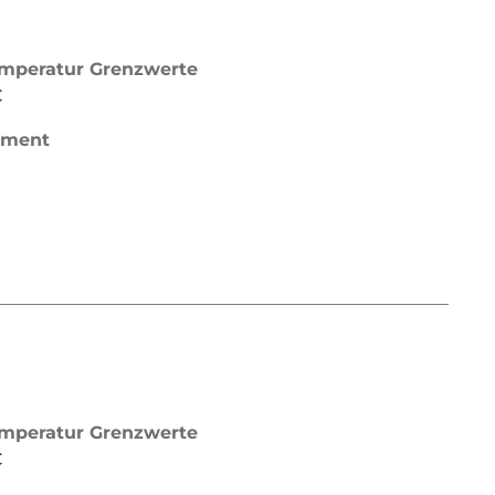
mperatur Grenzwerte
C
ement
mperatur Grenzwerte
C