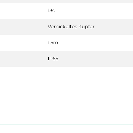
13s
Vernickeltes Kupfer
1,5m
IP65