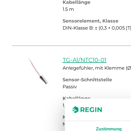
Kabellänge
1.5 m
Sensorelement, Klasse
DIN-Klasse B: ± (0,3 + 0,005 |T
TG-A1/NTC10-01
Anlegefühler, mit Klemme (
Sensor-Schnittstelle
Passiv
Kabellänge
1.5 m
Nennwiderstand
NTC 10k3A1, 10 kΩ (25 °C)
Zustimmung