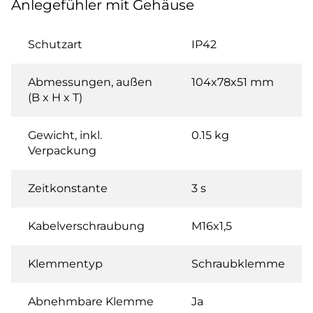
Anlegefühler mit Gehäuse
Schutzart
IP42
Abmessungen, außen
104x78x51 mm
(B x H x T)
Gewicht, inkl.
0.15 kg
Verpackung
Zeitkonstante
3 s
Kabelverschraubung
M16x1,5
Klemmentyp
Schraubklemme
Abnehmbare Klemme
Ja