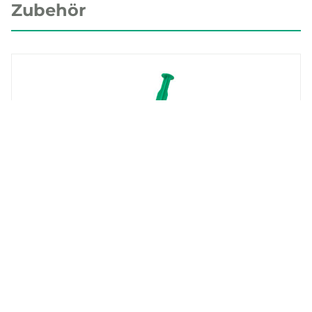
Zubehör
REGIN
PASTA-20
Wärmeleitpaste, Tube 20 g
Whistleblowing
Impressum