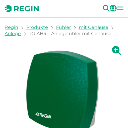
SUC
CH
You are here:
Regin
Produkte
Fühler
mit Gehäuse
Anlege
TG-AH4 – Anlegefühler mit Gehäuse
Zeige g
Ze
Dru