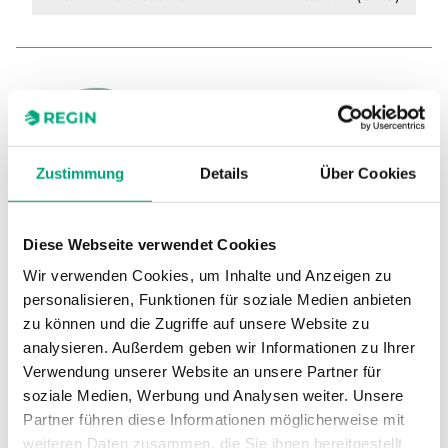
Zustimmung
Details
Über Cookies
TG-AH4/NTC10-01
Diese Webseite verwendet Cookies
Anlegefühler mit Gehäuse
Wir verwenden Cookies, um Inhalte und Anzeigen zu
personalisieren, Funktionen für soziale Medien anbieten
Sensor-Schnittstelle
Passiv
zu können und die Zugriffe auf unsere Website zu
analysieren. Außerdem geben wir Informationen zu Ihrer
Display
Nein
Verwendung unserer Website an unsere Partner für
Medientemperatur Grenzwerte
-20…120 °C
soziale Medien, Werbung und Analysen weiter. Unsere
Partner führen diese Informationen möglicherweise mit
Messbereich, Temperatur
-20…120 °C
weiteren Daten zusammen, die Sie ihnen bereitgestellt