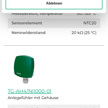
Ablehnen
Medientemperatur Grenzwerte
-20…120 °C
Messbereich, Temperatur
-20…120 °C
Sensorelement
NTC20
Nennwiderstand
20 kΩ (25 °C)
TG-AH4/NI1000-01
Anlegefühler mit Gehäuse