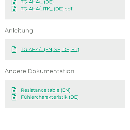
TG-AH4/… (DE)
TG-AH4/…ITK_ (DE).pdf
Anleitung
TG-AH4/… (EN, SE, DE, FR)
Andere Dokumentation
Resistance table (EN)
Fühlercharakteristik (DE)