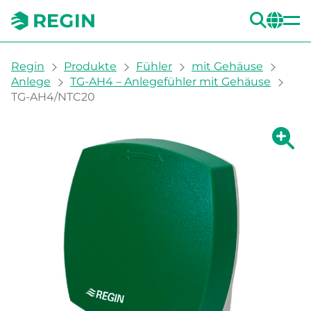
SUC
CH
You are here:
Regin
Produkte
Fühler
mit Gehäuse
Anlege
TG-AH4 – Anlegefühler mit Gehäuse
TG-AH4/NTC20
Zeige g
Ze