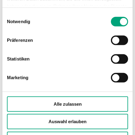
Abmessungen, außen
104x78x51 mm
haben oder die sie im Rahmen Ihrer Nutzung der Dienste
(B x H x T)
gesammelt haben.
Einwilligungsauswahl
Notwendig
Gewicht, inkl.
0.15 kg
Verpackung
Präferenzen
Zeitkonstante
3 s
Statistiken
Kabelverschraubung
M16x1,5
Marketing
Klemmentyp
Schraubklemme
Abnehmbare Klemme
Ja
Alle zulassen
Klemmen Drahtstärke
1.5 mm²
Auswahl erlauben
Material, Gehäuse
Polycarbonat