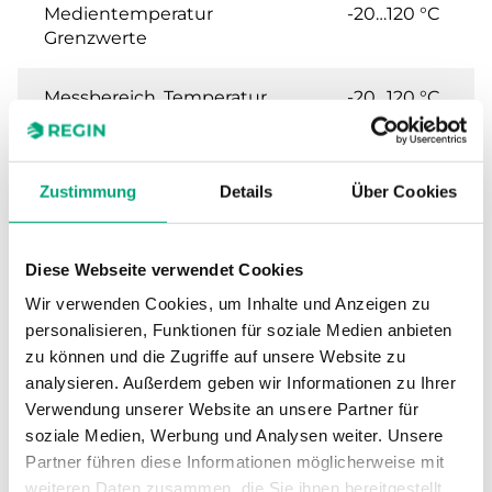
Medientemperatur
-20…120 °C
Grenzwerte
Messbereich, Temperatur
-20…120 °C
Sensorelement
NTC20
Zustimmung
Details
Über Cookies
Nennwiderstand
20 kΩ
(25 °C)
Diese Webseite verwendet Cookies
Wir verwenden Cookies, um Inhalte und Anzeigen zu
personalisieren, Funktionen für soziale Medien anbieten
Technische Daten für TG-AH4 –
zu können und die Zugriffe auf unsere Website zu
Anlegefühler mit Gehäuse
analysieren. Außerdem geben wir Informationen zu Ihrer
Verwendung unserer Website an unsere Partner für
soziale Medien, Werbung und Analysen weiter. Unsere
Schutzart
IP42
Partner führen diese Informationen möglicherweise mit
weiteren Daten zusammen, die Sie ihnen bereitgestellt