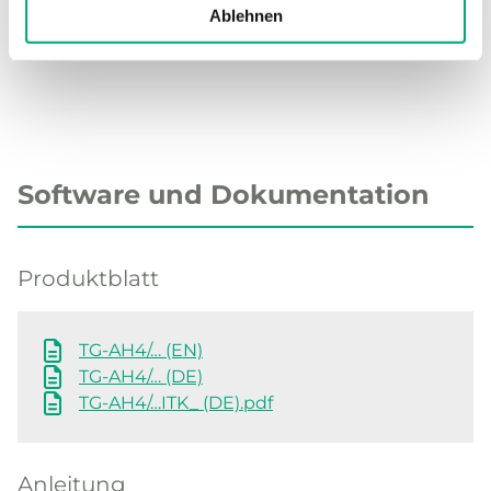
(PC)
Ablehnen
Software und Dokumentation
Produktblatt
TG-AH4/… (EN)
TG-AH4/… (DE)
TG-AH4/…ITK_ (DE).pdf
Anleitung