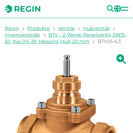
SUC
CH
You are here:
Regin
Produkte
Ventile
Hubventile
Innengewinde
BTV – 2-Wege-Regelventil, DN15-
50, Kvs 0,6-39, Messing, Hub 20 mm
BTV25-6,3
Zeige g
Ze