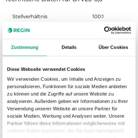
Stellverhältnis
100:1
Hub
20 mm
Zustimmung
Details
Über Cookies
Nennweite
DN25
Kvs
6.3 m³/h
Diese Webseite verwendet Cookies
Wir verwenden Cookies, um Inhalte und Anzeigen zu
Max. Differenzdruck
1600 kPa
personalisieren, Funktionen für soziale Medien anbieten
zu können und die Zugriffe auf unsere Website zu
Anschluss
G 3/4"
analysieren. Außerdem geben wir Informationen zu Ihrer
Verwendung unserer Website an unsere Partner für
soziale Medien, Werbung und Analysen weiter. Unsere
Medientemperatur
-5…140 °C
Partner führen diese Informationen möglicherweise mit
weiteren Daten zusammen, die Sie ihnen bereitgestellt
Ventiltyp
2-Wege
haben oder die sie im Rahmen Ihrer Nutzung der Dienste