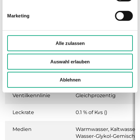
Hub 20 mm, DZR
Marketing
Anwendung
Heizung, Kühlung,
Lüftung
Alle zulassen
Nenndruckstufe
PN16
Auswahl erlauben
Anschlussarten
BSP-Außengewinde
gemäß according to ISO
228/1
Ablehnen
Ventilkennlinie
Gleichprozentig
Leckrate
0.1 % of Kvs ()
Medien
Warmwasser, Kaltwasser,
Wasser-Glykol-Gemisch