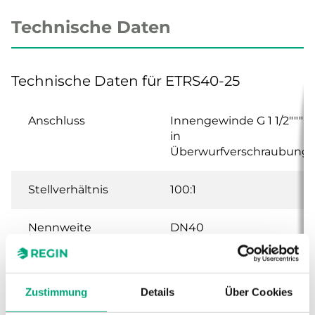
Technische Daten
Technische Daten für ETRS40-25
Anschluss
Innengewinde G 1 1/2""""
in
Überwurfverschraubung
Stellverhältnis
100:1
Nennweite
DN40
Hub
20 mm
Zustimmung
Details
Über Cookies
Kvs
25 m³/h