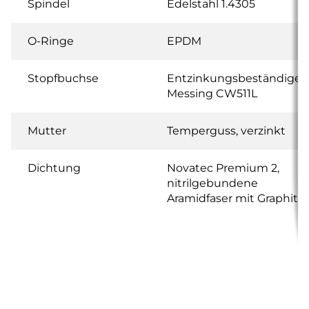
Spindel
Edelstahl 1.4305
O-Ringe
EPDM
Stopfbuchse
Entzinkungsbeständiges
Messing CW511L
Mutter
Temperguss, verzinkt
Dichtung
Novatec Premium 2,
nitrilgebundene
Aramidfaser mit Graphit