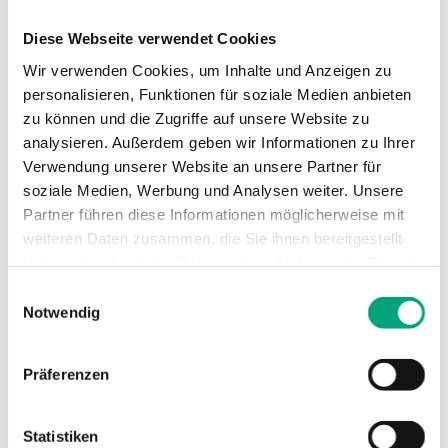
Max.
300 kPa
Diese Webseite verwendet Cookies
Differenzdruck
Wir verwenden Cookies, um Inhalte und Anzeigen zu
personalisieren, Funktionen für soziale Medien anbieten
Medientemperatur
-5…150 °C
zu können und die Zugriffe auf unsere Website zu
analysieren. Außerdem geben wir Informationen zu Ihrer
Verwendung unserer Website an unsere Partner für
Stutzen
DZR Messing CW511L
soziale Medien, Werbung und Analysen weiter. Unsere
Partner führen diese Informationen möglicherweise mit
Verschlussdeckel
DZR Messing CW511L
weiteren Daten zusammen, die Sie ihnen bereitgestellt
haben oder die sie im Rahmen Ihrer Nutzung der Dienste
Ventiltyp
3-Wege
gesammelt haben.
Einwilligungsauswahl
Notwendig
Präferenzen
Technische Daten für ETRS – 3-Wege-
Statistiken
Regelventil, DN15-50, Kvs 0,63-40, Rotguss,