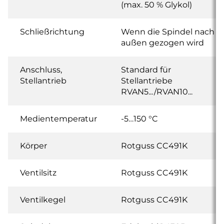
(max. 50 % Glykol)
Schließrichtung
Wenn die Spindel nach
außen gezogen wird
Anschluss,
Standard für
Stellantrieb
Stellantriebe
RVAN5.../RVAN10...
Medientemperatur
-5…150 °C
Körper
Rotguss CC491K
Ventilsitz
Rotguss CC491K
Ventilkegel
Rotguss CC491K