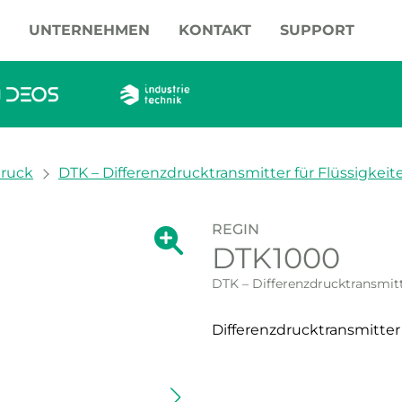
UNTERNEHMEN
KONTAKT
SUPPORT
druck
DTK – Differenzdrucktransmitter für Flüssigkei
REGIN
Zeige große Version des Bildes.
DTK1000
Zeige große Vers
DTK – Differenzdrucktransmitt
Differenzdrucktransmitter