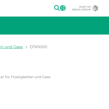
SUCHEN
CHANGE MAR
ten und Gase
DTK1000
Zeige große V
ion des Bildes.
Zeige
er für Flüssigkeiten und Gase