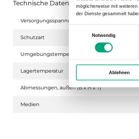
Technische Daten für DTK – Differenzdru
möglicherweise mit weiteren
der Dienste gesammelt habe
Versorgungsspannung
Einwilligungsauswahl
Notwendig
Schutzart
Umgebungstemperatur
Lagertemperatur
Ablehnen
Abmessungen, außen (B x H x T)
Medien