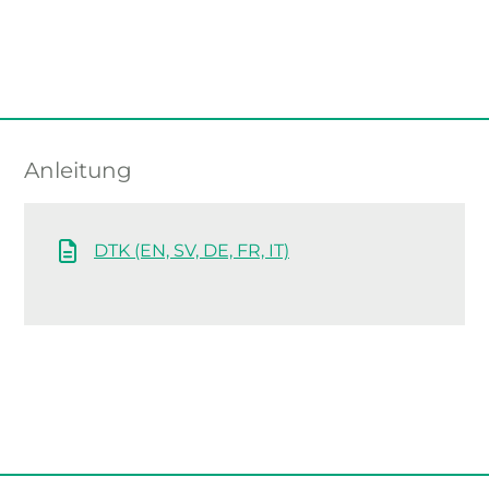
Anleitung
DTK (EN, SV, DE, FR, IT)