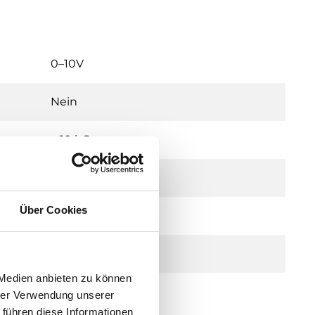
0–10V
Nein
> 10 kΩ
0-1000 kPa
Über Cookies
2000 kPa
50 bar
 Medien anbieten zu können
hrer Verwendung unserer
 führen diese Informationen