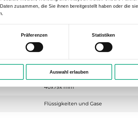
cktransmitter für Flüssigkeiten und Gase
 Daten zusammen, die Sie ihnen bereitgestellt haben oder die s
n.
24VAC/DC (20...28 V AC 50Hz / 18...33 V 
Präferenzen
Statistiken
IP65
-15…85 °C
-15…85 °C
Auswahl erlauben
40x79x mm
Flüssigkeiten und Gase