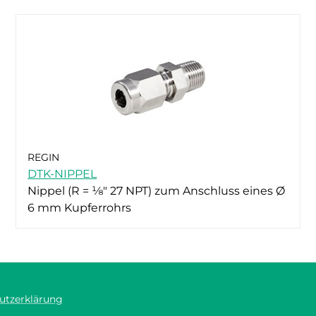
REGIN
DTK-NIPPEL
Nippel (R = ⅛" 27 NPT) zum Anschluss eines Ø
6 mm Kupferrohrs
utzerklärung