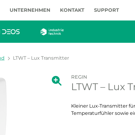
UNTERNEHMEN
KONTAKT
SUPPORT
nd
LTWT – Lux Transmitter
REGIN
Zeige große Version des Bildes.
LTWT – Lux T
Zeige große Vers
Kleiner Lux-Transmitter f
Temperaturfühler sowie ei