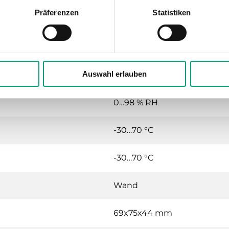
Präferenzen
Statistiken
itter
24VAC/DC (12...34 V AC 50Hz / 
Auswahl erlauben
IP54
0…98 % RH
-30…70 °C
-30…70 °C
Wand
69x75x44 mm