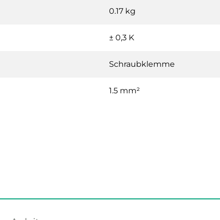
0.17 kg
± 0,3 K
Schraubklemme
1.5 mm²