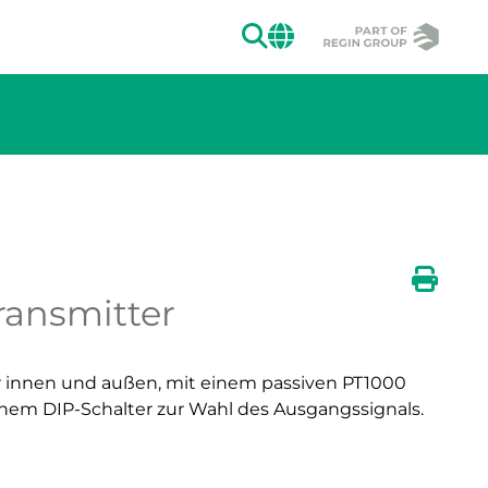
SUCHEN
CHANGE MAR
ransmitter
ion des Bildes.
Druck
ür innen und außen, mit einem passiven PT1000
nem DIP-Schalter zur Wahl des Ausgangssignals.