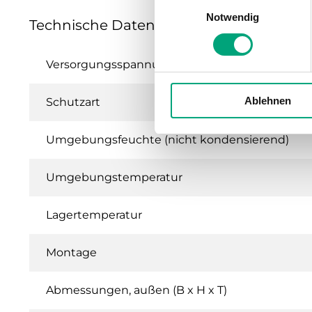
Einwilligungsauswahl
Notwendig
Technische Daten für LTWT – Lux Transm
Versorgungsspannung
Ablehnen
Schutzart
Umgebungsfeuchte (nicht kondensierend)
Umgebungstemperatur
Lagertemperatur
Montage
Abmessungen, außen (B x H x T)