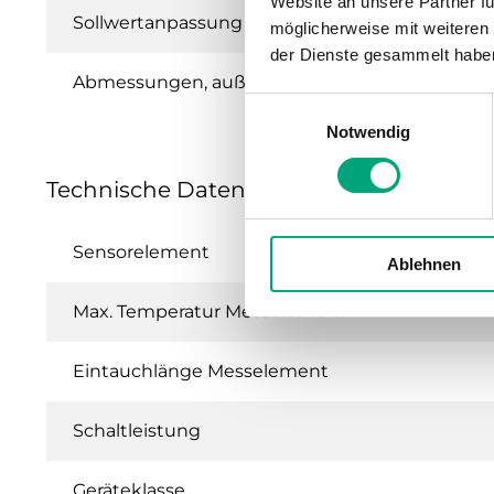
Website an unsere Partner fü
Sollwertanpassung
möglicherweise mit weiteren
der Dienste gesammelt habe
Abmessungen, außen (B x H x T)
Einwilligungsauswahl
Notwendig
Technische Daten für MTID – Kanalther
Sensorelement
Ablehnen
Max. Temperatur Messelement
Eintauchlänge Messelement
Schaltleistung
Geräteklasse