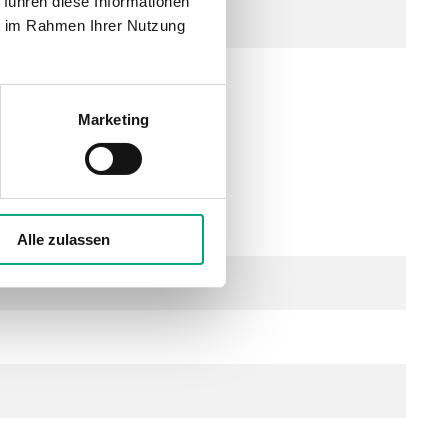
 führen diese Informationen
ie im Rahmen Ihrer Nutzung
Marketing
 mit Schutzfeder (200 mm)
Alle zulassen