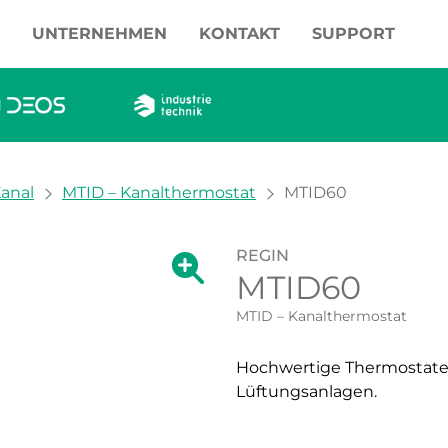
UNTERNEHMEN
KONTAKT
SUPPORT
anal
MTID – Kanalthermostat
MTID60
REGIN
Zeige große Version des Bildes.
MTID60
Zeige große Vers
MTID – Kanalthermostat
Hochwertige Thermostate f
Lüftungsanlagen.