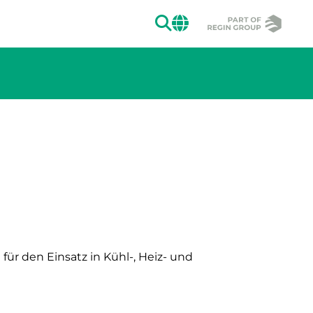
SUCHEN
CHANGE MAR
ion des Bildes.
ür den Einsatz in Kühl-, Heiz- und