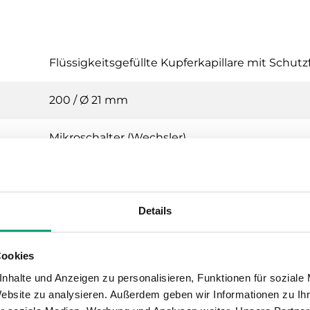
Flüssigkeitsgefüllte Kupferkapillare mit Schut
200 / Ø 21 mm
Mikroschalter (Wechsler)
15 (8) A, 24…250 V AC
Details
0...60 °C
1
Cookies
nhalte und Anzeigen zu personalisieren, Funktionen für soziale
Automatisch
Website zu analysieren. Außerdem geben wir Informationen zu I