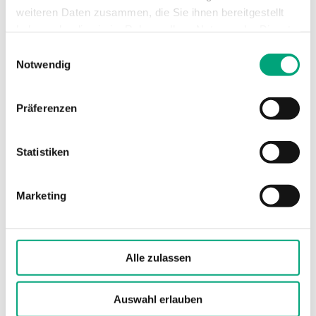
Installationsset
weiteren Daten zusammen, die Sie ihnen bereitgestellt
haben oder die sie im Rahmen Ihrer Nutzung der Dienste
gesammelt haben.
Einwilligungsauswahl
Notwendig
Präferenzen
Artikel
(1 st)
Statistiken
Marketing
EXIGO-INST-SET
Kabeldurchführung 4 x M20 und 2 x M16,
Verbindungsklemme 1 x 5-fach
Alle zulassen
Auswahl erlauben