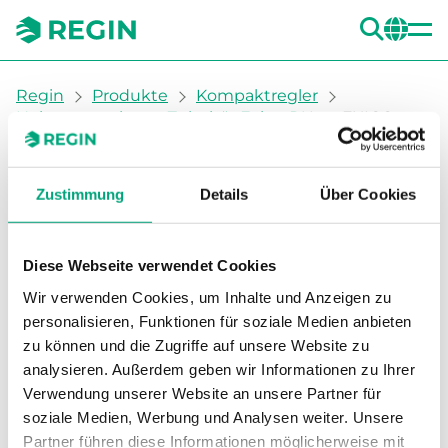
SUC
CH
You are here:
Regin
Produkte
Kompaktregler
Heizungsregler
Zubehör Exigo RU
EXIGO-
INST-SET – Exigo Installationsset
Zeige g
Zustimmung
Details
Über Cookies
Ze
Diese Webseite verwendet Cookies
Dru
Wir verwenden Cookies, um Inhalte und Anzeigen zu
personalisieren, Funktionen für soziale Medien anbieten
zu können und die Zugriffe auf unsere Website zu
analysieren. Außerdem geben wir Informationen zu Ihrer
Verwendung unserer Website an unsere Partner für
REGIN
soziale Medien, Werbung und Analysen weiter. Unsere
EXIGO-INST-SET – Exigo
Partner führen diese Informationen möglicherweise mit