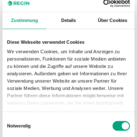
Eintauchlänge
…135
Kabellänge
1.5 m
Zustimmung
Details
Über Cookies
Durchmesser, Schutzhülse
4 mm
Diese Webseite verwendet Cookies
Wir verwenden Cookies, um Inhalte und Anzeigen zu
Messbereich, Temperatur
-30…70 °C
personalisieren, Funktionen für soziale Medien anbieten
zu können und die Zugriffe auf unsere Website zu
Sensorelement
NTC10-01
analysieren. Außerdem geben wir Informationen zu Ihrer
Verwendung unserer Website an unsere Partner für
Nennwiderstand
10 kΩ (25 °C)
soziale Medien, Werbung und Analysen weiter. Unsere
Partner führen diese Informationen möglicherweise mit
weiteren Daten zusammen, die Sie ihnen bereitgestellt
haben oder die sie im Rahmen Ihrer Nutzung der Dienste
Technische Daten für TG-D1/D2 –
gesammelt haben.
Einwilligungsauswahl
Tauchfühler mit Kabel
Notwendig