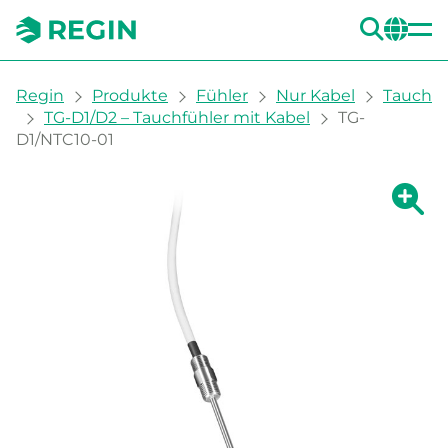
SUC
CH
You are here:
Regin
Produkte
Fühler
Nur Kabel
Tauch
TG-D1/D2 – Tauchfühler mit Kabel
TG-
D1/NTC10-01
Zeige g
Ze