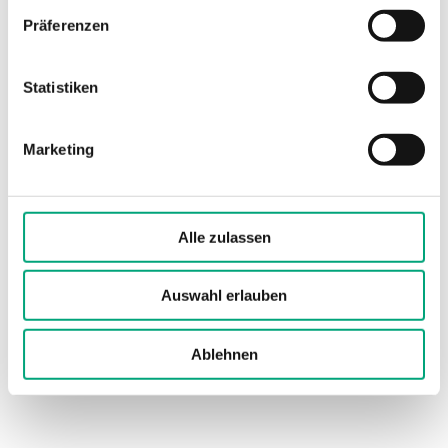
Schutzart
IP65
Präferenzen
Zeitkonstante
4 s
Statistiken
Nenndruckstufe
PN10
Marketing
Anschluss,
R 1/4 "
Schutzhülse
Alle zulassen
Material, Kabel
PVC
Auswahl erlauben
Material, Sensor
Edelstahl EU1.4301
(SUS304, SS2333)
Ablehnen