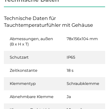
Technische Daten für
Tauchtemperaturfühler mit Gehäuse
Abmessungen, außen
78x156x104 mm
(B x H x T)
Schutzart
IP65
Zeitkonstante
18 s
Klemmentyp
Schraubklemme
Abnehmbare Klemme
Ja