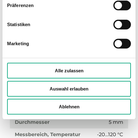
Präferenzen
Statistiken
Marketing
TG-IH3/PT100-90
Alle zulassen
Sensor-Schnittstelle
Passiv
Display
Nein
Auswahl erlauben
Medientemperatur Grenzwerte
-20…120 °C
Ablehnen
Eintauchlänge
90… mm
Durchmesser
5 mm
Messbereich, Temperatur
-20…120 °C