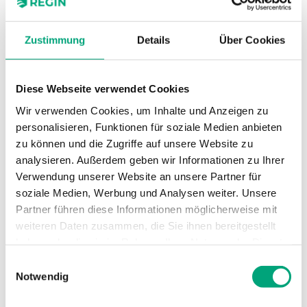
Sensor-Schnittstelle
Passiv
Display
Nein
Zustimmung
Details
Über Cookies
Medientemperatur Grenzwerte
-20…120 °C
Eintauchlänge
90… mm
Diese Webseite verwendet Cookies
Wir verwenden Cookies, um Inhalte und Anzeigen zu
Durchmesser
5 mm
personalisieren, Funktionen für soziale Medien anbieten
Messbereich, Temperatur
-20…120 °C
zu können und die Zugriffe auf unsere Website zu
analysieren. Außerdem geben wir Informationen zu Ihrer
Sensorelement
PT1000
Verwendung unserer Website an unsere Partner für
soziale Medien, Werbung und Analysen weiter. Unsere
Sensorelement, Klasse
Partner führen diese Informationen möglicherweise mit
DIN-Klasse B: ± (0,3 + 0,005 |T|°C)
weiteren Daten zusammen, die Sie ihnen bereitgestellt
Nennwiderstand
1000 Ω (0 °C)
haben oder die sie im Rahmen Ihrer Nutzung der Dienste
gesammelt haben.
Einwilligungsauswahl
Notwendig