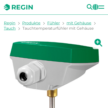
SUC
CH
You are here:
Regin
Produkte
Fühler
mit Gehäuse
Tauch
Tauchtemperaturfühler mit Gehäuse
Zeige g
Ze
Dru