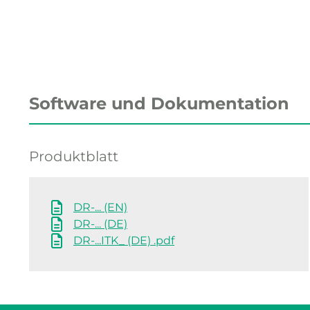
Software und Dokumentation
Produktblatt
DR-... (EN)
DR-... (DE)
DR-...ITK_ (DE) .pdf