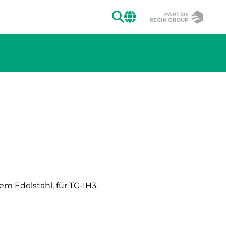
SUCHEN
CHANGE MAR
ion des Bildes.
m Edelstahl, für TG-IH3.