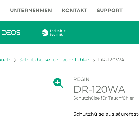
UNTERNEHMEN
KONTAKT
SUPPORT
auch
Schutzhülse für Tauchfühler
DR-120WA
REGIN
Zeige große Version des Bildes.
DR-120WA
Zeige große Vers
Schutzhülse für Tauchfühler
Schutzhülse aus säurefeste