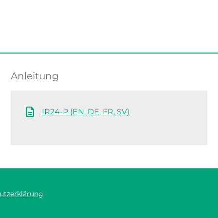
Anleitung
IR24-P (EN, DE, FR, SV)
utzerklärung