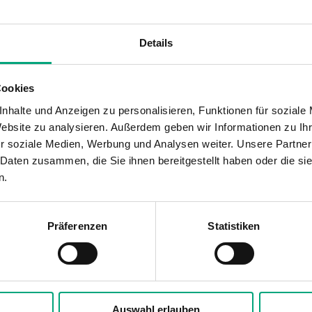
Details
66x112x45 mm
Cookies
NC/NO potentialfreies Umschaltre
nhalte und Anzeigen zu personalisieren, Funktionen für soziale
Website zu analysieren. Außerdem geben wir Informationen zu I
0, 10, 30, 60, 300 oder 600 s (wähl
r soziale Medien, Werbung und Analysen weiter. Unsere Partner
 Daten zusammen, die Sie ihnen bereitgestellt haben oder die s
10, 60, 300, 600, 1200 oder 1800 s 
n.
110 °
Präferenzen
Statistiken
6m @ 1.8m, 3.6m @ 20m
0.1...3.0 ms
Auswahl erlauben