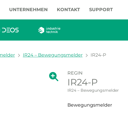
UNTERNEHMEN
KONTAKT
SUPPORT
elder
IR24 – Bewegungsmelder
IR24-P
REGIN
Zeige große Version des Bildes.
IR24-P
Zeige große Vers
IR24 – Bewegungsmelder
Bewegungsmelder