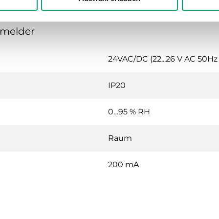
smelder
24VAC/DC (22...26 V AC 50Hz / 
IP20
0…95 % RH
Raum
200 mA