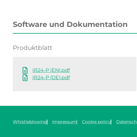
Software und Dokumentation
Produktblatt
IR24-P (EN).pdf
IR24-P (DE).pdf
Whistleblowing
Impressum
Cookie policy
Datensch