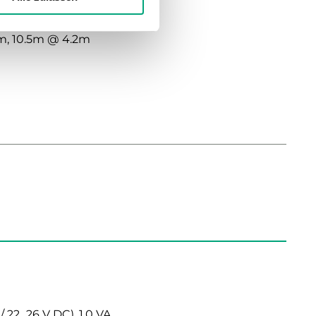
gsbereich Höhe
m, 10.5m @ 4.2m
22...26 V DC), 1.0 VA