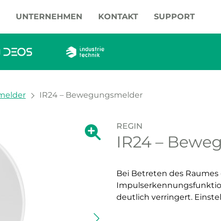
UNTERNEHMEN
KONTAKT
SUPPORT
elder
IR24 – Bewegungsmelder
REGIN
Zeige große Version des Bildes.
IR24 – Bewe
Zeige große Vers
Bei Betreten des Raumes g
Impulserkennungsfunktion
deutlich verringert. Einst