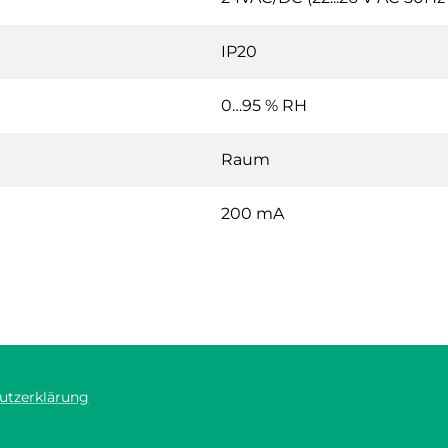
IP20
0…95 % RH
Raum
200 mA
utzerklärung