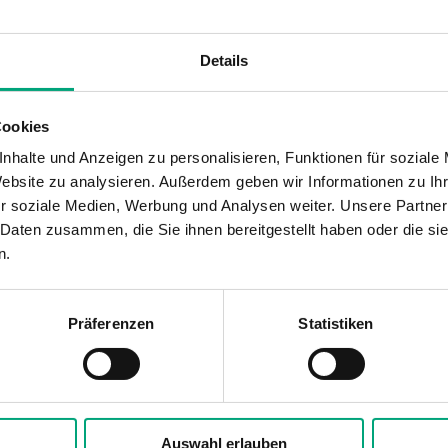
Details
 x T)
Relais
Einschal
NC/NO potentialfreies Umschaltrelais
0, 10, 30,
Erfassungsbereich – Winkel
Erfassun
Cookies
00 s
110 °
6m @ 1.8
nhalte und Anzeigen zu personalisieren, Funktionen für soziale
Website zu analysieren. Außerdem geben wir Informationen zu I
r soziale Medien, Werbung und Analysen weiter. Unsere Partner
t
 Daten zusammen, die Sie ihnen bereitgestellt haben oder die s
n.
Präferenzen
Statistiken
 x T)
Relais
Einschal
NC/NO potentialfreies Umschaltrelais
0, 10, 30,
Auswahl erlauben