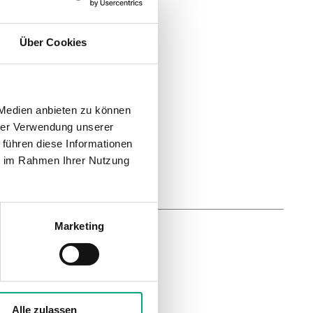
Über Cookies
tverzögerung
 60, 300 oder 600 s (wählbar)
gsbereich Höhe
m, 3.6m @ 20m
 Medien anbieten zu können
hrer Verwendung unserer
 führen diese Informationen
ie im Rahmen Ihrer Nutzung
Marketing
tverzögerung
 60, 300 oder 600 s (wählbar)
Alle zulassen