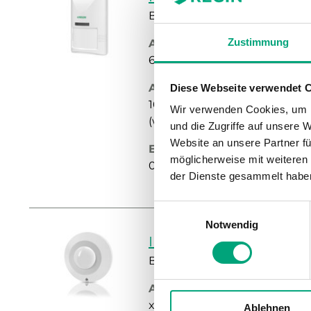
Bewegungsmelder
Zustimmung
Abmessungen, außen (B x H
66x112x45 mm
Ausschaltverzögerung
Diese Webseite verwendet 
10, 60, 300, 600, 1200 oder 18
Wir verwenden Cookies, um I
(wählbar)
und die Zugriffe auf unsere 
Website an unsere Partner fü
Erfassungsgeschwindigkei
möglicherweise mit weiteren
0.1...3.0 ms
der Dienste gesammelt habe
Einwilligungsauswahl
Notwendig
IR24-PC
Bewegungsmelder
Abmessungen, außen (B x H
x110x44 mm
Ablehnen