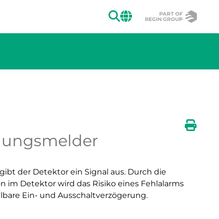
SUCHEN
CHANGE MAR
Zeige große V
gungsmelder
ion des Bildes.
Zeige
Druck
ibt der Detektor ein Signal aus. Durch die
 im Detektor wird das Risiko eines Fehlalarms
ellbare Ein- und Ausschaltverzögerung.