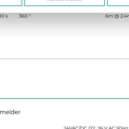
Erfassungsbereich – Winkel
Erfassun
00 s
360 °
6m @ 2.4
t
smelder
24VAC/DC (22...26 V AC 50Hz / 