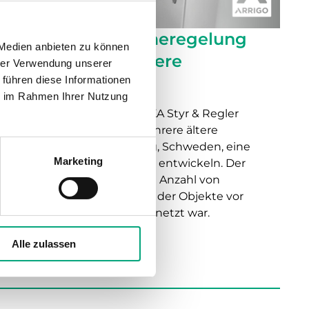
Vernetzte Wärmeregelung
 Medien anbieten zu können
für zukunftssichere
hrer Verwendung unserer
Gebäude
 führen diese Informationen
ie im Rahmen Ihrer Nutzung
Vor einiger Zeit wurde TKA Styr & Regler
damit beauftragt, für mehrere ältere
Mietobjekte in Linköping, Schweden, eine
Marketing
neue Heizungslösung zu entwickeln. Der
Auftrag betraf eine große Anzahl von
Gebäuden, wobei keines der Objekte vor
Projektbeginn digital vernetzt war.
Alle zulassen