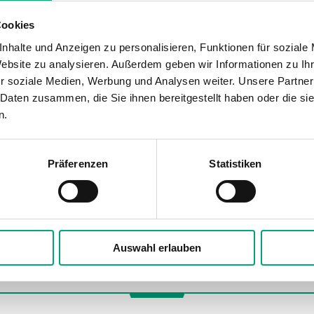
Cookies
Innovative Lösungen
nhalte und Anzeigen zu personalisieren, Funktionen für soziale
mindern die
Website zu analysieren. Außerdem geben wir Informationen zu I
Umweltauswirkungen von
r soziale Medien, Werbung und Analysen weiter. Unsere Partner
 Daten zusammen, die Sie ihnen bereitgestellt haben oder die s
Lachgas
n.
Medclair hat gemeinsam mit dem Regin-
Partner Ehlin & Larsson eine innovative,
Präferenzen
Statistiken
patentierte Lösung entwickelt, um Lachgas
aufzufangen und anschließend in
harmlosen Sauerstoff und Stickstoff
aufzuspalten.
Auswahl erlauben