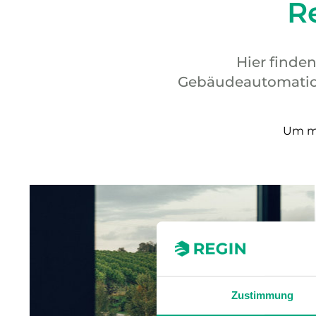
R
Hier finden
Gebäudeautomation
Um me
Zustimmung