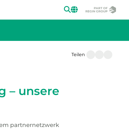
SUCHEN
CHANGE MAR
Teilen
g – unsere
erem partnernetzwerk