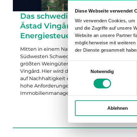
Diese Webseite verwendet 
Das schwedische Weingut
Wir verwenden Cookies, um I
Ästad Vingård hat seine
und die Zugriffe auf unsere 
Energiesteuerung im Griff
Website an unsere Partner fü
möglicherweise mit weiteren
Mitten in einem Naturschutzgebiet im
der Dienste gesammelt habe
Südwesten Schwedens liegt eines der
größten Weingüter des Landes, Ästad
Einwilligungsauswahl
Vingård. Hier wird die Natur mit dem Fokus
Notwendig
auf Nachhaltigkeit erlebbar gemacht, was
hohe Anforderungen an ein effektives
Immobilienmanagement stellt.
Ablehnen