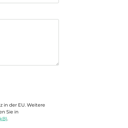
 in der EU.
Weitere
n Sie in
kB)
.