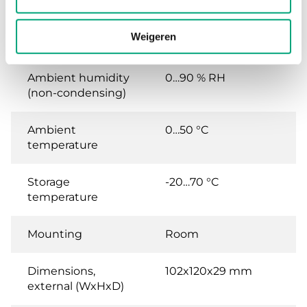
AC 50/60Hz / ), 3.0 VA
Weigeren
Protection class
IP20
Ambient humidity
0…90 % RH
(non-condensing)
Ambient
0…50 °C
temperature
Storage
-20…70 °C
temperature
Mounting
Room
Dimensions,
102x120x29 mm
external (WxHxD)