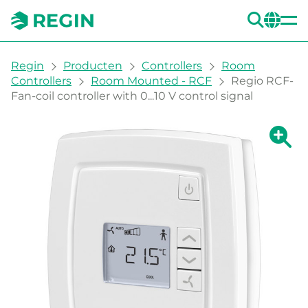
ZOE
CH
You are here:
Regin
Producten
Controllers
Room
Controllers
Room Mounted - RCF
Regio RCF-
Fan-coil controller with 0...10 V control signal
Grote 
Gr
Afd