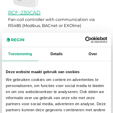
RCF-230CAD
Fan-coil controller with communication via
RS485 (Modbus, BACnet or EXOline)
Supported protocols
EXOline, Modbus, BACnet
AI
1
Toestemming
Details
Over
UI
1
Deze website maakt gebruik van cookies
DI
1
We gebruiken cookies om content en advertenties te
AO
2
personaliseren, om functies voor social media te bieden
en om ons websiteverkeer te analyseren. Ook delen we
DO
3
informatie over uw gebruik van onze site met onze
partners voor social media, adverteren en analyse. Deze
Colour, cover
RAL9003
partners kunnen deze gegevens combineren met andere