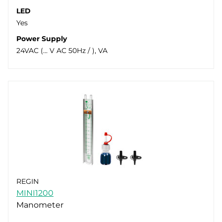
LED
Yes
Power Supply
24VAC (... V AC 50Hz / ), VA
REGIN
MINI1200
Manometer