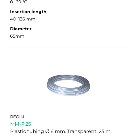
0…60 °C
Insertion length
40…136 mm
Diameter
65mm
REGIN
MM-P:25
Plastic tubing Ø 6 mm. Transparent, 25 m.