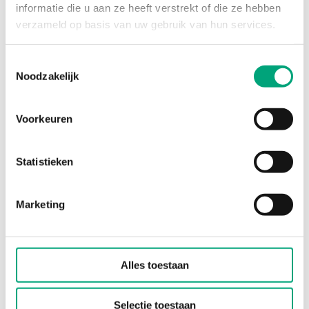
informatie die u aan ze heeft verstrekt of die ze hebben
Oplossingen van Regin hebben
verzameld op basis van uw gebruik van hun services.
nieuwe functionaliteiten
toegevoegd aan de arena in
Toestemmingsselectie
Madrid.
Noodzakelijk
Voorkeuren
Statistieken
Marketing
”Regio RCX is zowel
geavanceerd als
gebruiksvriendelijk”
Alles toestaan
Selectie toestaan