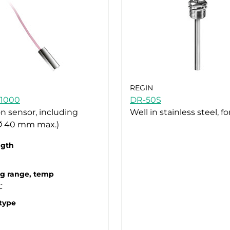
REGIN
T1000
DR-50S
 sensor, including
Well in stainless steel, fo
Ø 40 mm max.)
ngth
g range, temp
C
type