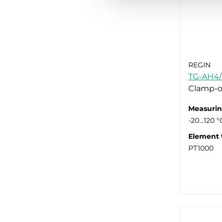
REGIN
TG-AH4/
Clamp-o
Measurin
-20…120 °
Element 
PT1000