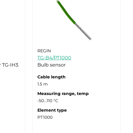
REGIN
TG-B4/PT1000
r TG-IH3.
Bulb sensor
Cable length
1.5 m
Measuring range, temp
-50…110 °C
Element type
PT1000