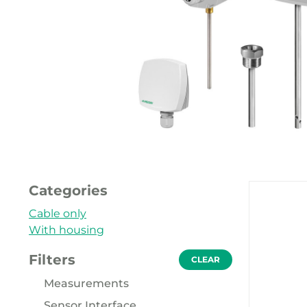
Onze p
Categories
Cable only
With housing
Filters
CLEAR
Measurements
Sensor Interface
Temperature (76)