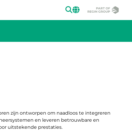
ZOEKEN
CHANGE MAR
ren zijn ontworpen om naadloos te integreren
ersystemen en leveren betrouwbare en
r uitstekende prestaties.