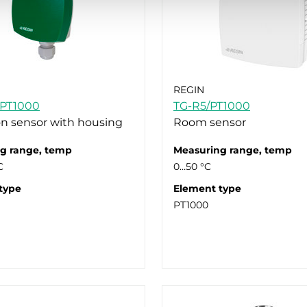
REGIN
PT1000
TG-R5/PT1000
n sensor with housing
Room sensor
g range, temp
Measuring range, temp
C
0…50 °C
type
Element type
PT1000