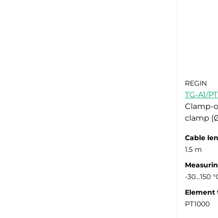
REGIN
TG-A1/P
Clamp-on
clamp (
Cable le
1.5 m
Measurin
-30…150 °
Element 
PT1000