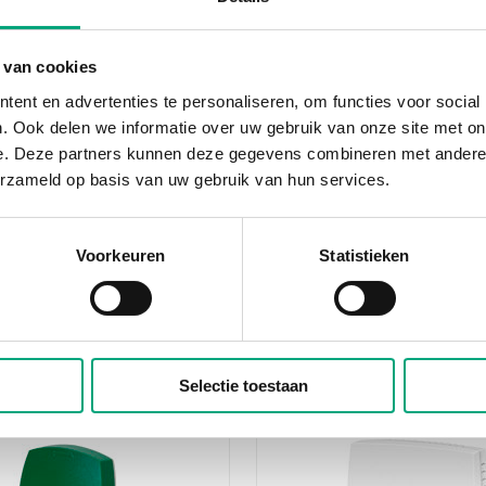
 van cookies
REGIN
ent en advertenties te personaliseren, om functies voor social
PT1000-50
TG-UH3/PT1000
. Ook delen we informatie over uw gebruik van onze site met on
n sensor for
Outdoor sensor
e. Deze partners kunnen deze gegevens combineren met andere i
ture measurement in
Measuring range, temp
erzameld op basis van uw gebruik van hun services.
 or cooling applications.
-50…70 °C
e in different lengths…
Element type
g range, temp
Voorkeuren
Statistieken
PT1000
C
type
Selectie toestaan