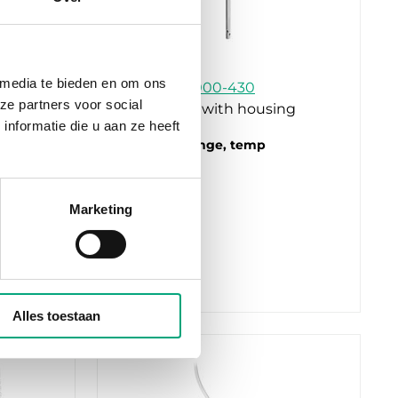
REGIN
 media te bieden en om ons
TG-KH3/PT1000-430
ze partners voor social
Duct sensor with housing
nformatie die u aan ze heeft
Measuring range, temp
-30…70 °C
Element type
Marketing
PT1000
Alles toestaan