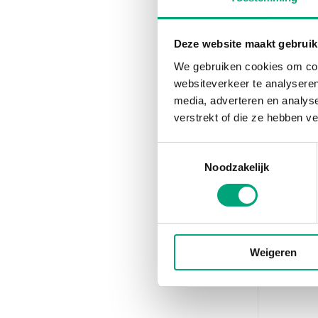
Deze website maakt gebruik
REGIN
We gebruiken cookies om cont
TG-IH3/
websiteverkeer te analyseren
Immersio
media, adverteren en analys
tempera
verstrekt of die ze hebben v
heating-
Availabl
Toestemmingsselectie
Measurin
Noodzakelijk
-20…120 °
Element 
PT1000
Weigeren