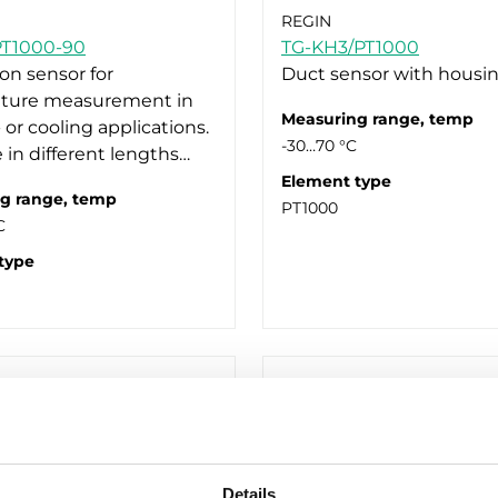
REGIN
PT1000-90
TG-KH3/PT1000
n sensor for
Duct sensor with housi
ture measurement in
Measuring range, temp
 or cooling applications.
-30…70 °C
e in different lengths…
Element type
g range, temp
PT1000
C
type
Details