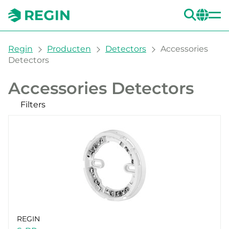
ZOE
CH
You are here:
Regin
Producten
Detectors
Accessories
Detectors
Accessories Detectors
Filters
Onze producten
REGIN