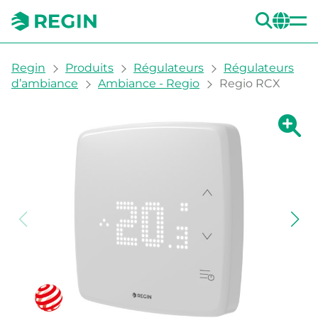
REC
CH
You are here:
Regin
Produits
Régulateurs
Régulateurs
d’ambiance
Ambiance - Regio
Regio RCX
Agrandi
Ag
Imp