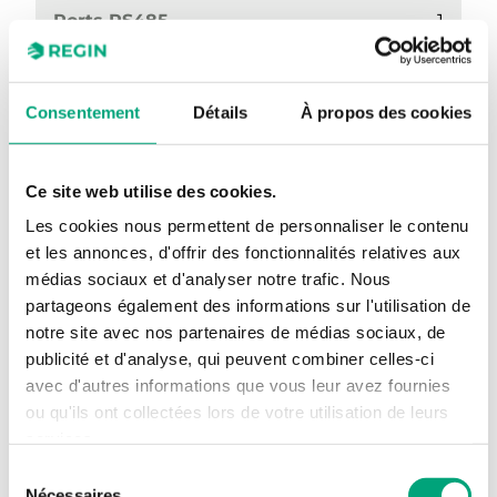
Ports RS485
1
UI
2
AO
2
Consentement
Détails
À propos des cookies
UO
2
Ce site web utilise des cookies.
Bouton de présence
Non
Les cookies nous permettent de personnaliser le contenu
Sonde de température
Oui
et les annonces, d'offrir des fonctionnalités relatives aux
médias sociaux et d'analyser notre trafic. Nous
Humidity Sensor
Oui
partageons également des informations sur l'utilisation de
Sonde-CO2
Oui
notre site avec nos partenaires de médias sociaux, de
publicité et d'analyse, qui peuvent combiner celles-ci
Sonde-COV
Oui
avec d'autres informations que vous leur avez fournies
ou qu'ils ont collectées lors de votre utilisation de leurs
Détecteur IR
Oui
services.
Écran
Non
Sélection
Nécessaires