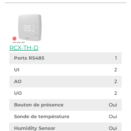
RCX-TH-D
Ports RS485
1
UI
2
AO
2
UO
2
Bouton de présence
Oui
Sonde de température
Oui
Humidity Sensor
Oui