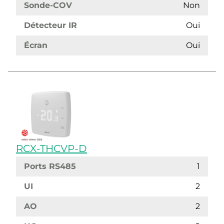
Sonde-COV
Non
Détecteur IR
Oui
Écran
Oui
RCX-THCVP-D
Ports RS485
1
UI
2
AO
2