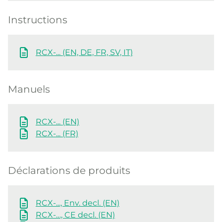
Instructions
RCX-... (EN, DE, FR, SV, IT)
Manuels
RCX-... (EN)
RCX-... (FR)
Déclarations de produits
RCX-..., Env. decl. (EN)
RCX-…, CE decl. (EN)