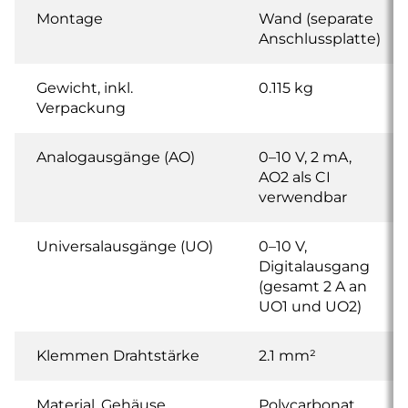
Montage
Wand (separate
Anschlussplatte)
Gewicht, inkl.
0.115 kg
Verpackung
Analogausgänge (AO)
0–10 V, 2 mA,
AO2 als CI
verwendbar
Universalausgänge (UO)
0–10 V,
Digitalausgang
(gesamt 2 A an
UO1 und UO2)
Klemmen Drahtstärke
2.1 mm²
Material, Gehäuse
Polycarbonat,