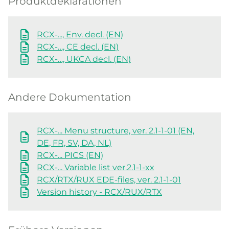
Produktdeklarationen
RCX-..., Env. decl. (EN)
RCX-…, CE decl. (EN)
RCX-…, UKCA decl. (EN)
Andere Dokumentation
RCX-... Menu structure, ver. 2.1-1-01 (EN,
DE, FR, SV, DA, NL)
RCX-... PICS (EN)
RCX-... Variable list ver.2.1-1-xx
RCX/RTX/RUX EDE-files, ver. 2.1-1-01
Version history - RCX/RUX/RTX