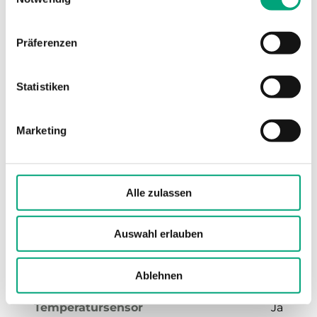
Präferenzen
Statistiken
Marketing
RCX-TP
RS485-Ports
1
Alle zulassen
UI
2
AO
2
Auswahl erlauben
UO
2
Ablehnen
Präsenztaste
Nein
Temperatursensor
Ja