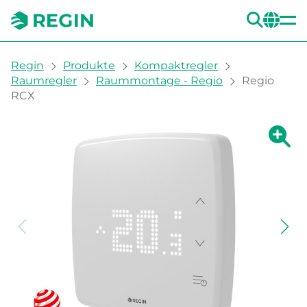
SUC
CH
You are here:
Regin
Produkte
Kompaktregler
Raumregler
Raummontage - Regio
Regio
RCX
Zeige g
Ze
Dru