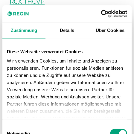
RCX-THCVP
RS485-Ports
1
UI
2
Zustimmung
Details
Über Cookies
AO
2
UO
2
Diese Webseite verwendet Cookies
Präsenztaste
Nein
Wir verwenden Cookies, um Inhalte und Anzeigen zu
personalisieren, Funktionen für soziale Medien anbieten
Temperatursensor
Ja
zu können und die Zugriffe auf unsere Website zu
analysieren. Außerdem geben wir Informationen zu Ihrer
Feuchtesensor
Ja
Verwendung unserer Website an unsere Partner für
CO2-Sensor
Ja
soziale Medien, Werbung und Analysen weiter. Unsere
Partner führen diese Informationen möglicherweise mit
VOC-Sensor
Ja
weiteren Daten zusammen, die Sie ihnen bereitgestellt
haben oder die sie im Rahmen Ihrer Nutzung der Dienste
PIR-Sensor
Ja
gesammelt haben.
Einwilligungsauswahl
Display
Nein
Notwendig