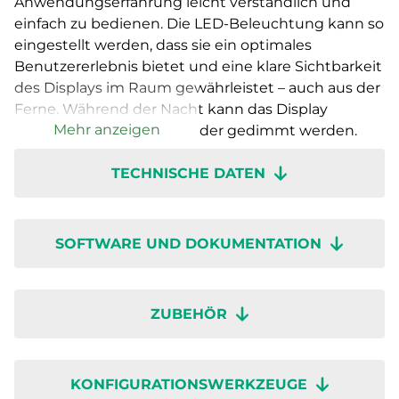
Anwendungserfahrung leicht verständlich und
einfach zu bedienen. Die LED-Beleuchtung kann so
eingestellt werden, dass sie ein optimales
Benutzererlebnis bietet und eine klare Sichtbarkeit
des Displays im Raum gewährleistet – auch aus der
Ferne. Während der Nacht kann das Display
Mehr anzeigen
komplett ausgeschaltet oder gedimmt werden.
TECHNISCHE DATEN
Mit einer bedarfsgerechten Regelung können Sie
in den nachhaltigen Gebäuden der Zukunft
optimalen Komfort erreichen und gleichzeitig den
Energieverbrauch minimieren. Der Raumregler
SOFTWARE UND DOKUMENTATION
RCX ist für den Installateur einfach anzuwenden,
sodass dieser nahezu jede mögliche
Raumanwendung konfigurieren kann, auch ohne
ZUBEHÖR
Programmierkenntnisse. Dank dem abnehmbaren
Sockel mit Klemmen lässt er sich zudem
problemlos installieren. Die Klemmen sind
KONFIGURATIONSWERKZEUGE
abnehmbar, um die Messungen bei der Wartung