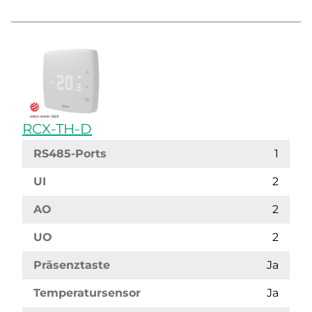
RCX-TH-D
RS485-Ports
1
UI
2
AO
2
UO
2
Präsenztaste
Ja
Temperatursensor
Ja