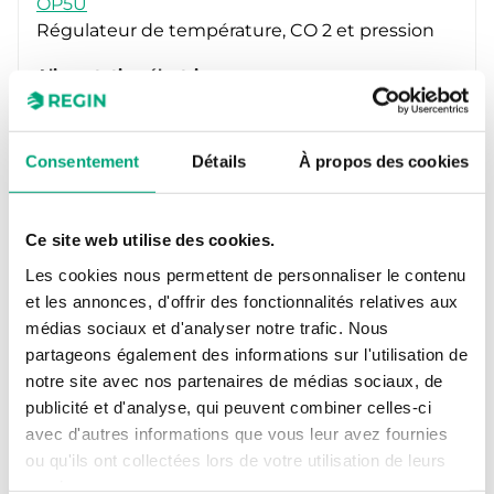
OP5U
Régulateur de température, CO 2 et pression
Alimentation électrique
24VAC (21...27 V AC 50/60Hz), 4.0 VA
Nombre de modules
Consentement
Détails
À propos des cookies
7
Écran
Oui
Ce site web utilise des cookies.
Les cookies nous permettent de personnaliser le contenu
et les annonces, d'offrir des fonctionnalités relatives aux
médias sociaux et d'analyser notre trafic. Nous
partageons également des informations sur l'utilisation de
notre site avec nos partenaires de médias sociaux, de
publicité et d'analyse, qui peuvent combiner celles-ci
avec d'autres informations que vous leur avez fournies
ou qu'ils ont collectées lors de votre utilisation de leurs
services.