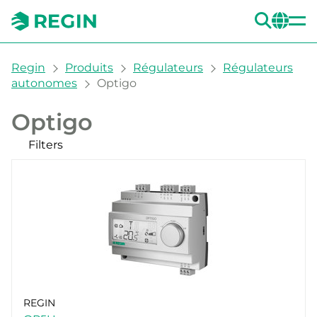
REC
CH
You are here:
Regin
Produits
Régulateurs
Régulateurs
autonomes
Optigo
Optigo
Filters
Nos produits
Filters
CLEAR
Alimentation électrique
230 V AC (1)
24V AC (2)
REGIN