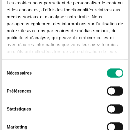
EDSP-K3
Les cookies nous permettent de personnaliser le contenu
Câble de 3 m pour raccorder un écran externe
et les annonces, d'offrir des fonctionnalités relatives aux
médias sociaux et d'analyser notre trafic. Nous
partageons également des informations sur l'utilisation de
notre site avec nos partenaires de médias sociaux, de
publicité et d'analyse, qui peuvent combiner celles-ci
avec d'autres informations que vous leur avez fournies
ou qu'ils ont collectées lors de votre utilisation de leurs
services.
Sélection
Nécessaires
du
consentement
REGIN
EDSP-K10
Préférences
Câble de 10 m pour raccorder un écran externe
Longueur du câble
Statistiques
10 m
Marketing