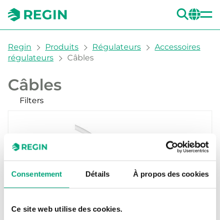
REC
CH
You are here:
Regin
Produits
Régulateurs
Accessoires
régulateurs
Câbles
Câbles
Filters
Nos produits
Consentement
Détails
À propos des cookies
Ce site web utilise des cookies.
REGIN