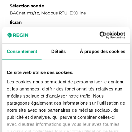
Sélection sonde
BACnet ms/tp, Modbus RTU, EXOline
Écran
Oui
Plage de mesure de la pression
0…1250 Pa/0…1250 Pa
Consentement
Détails
À propos des cookies
Ce site web utilise des cookies.
Les cookies nous permettent de personnaliser le contenu
et les annonces, d'offrir des fonctionnalités relatives aux
médias sociaux et d'analyser notre trafic. Nous
partageons également des informations sur l'utilisation de
notre site avec nos partenaires de médias sociaux, de
publicité et d'analyse, qui peuvent combiner celles-ci
REGIN
avec d'autres informations que vous leur avez fournies
PDTN12S25-D
ou qu'ils ont collectées lors de votre utilisation de leurs