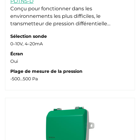
PDTN5-D
Plage de pression
EXOline (20)
Non (31)
Conçu pour fonctionner dans les
Indice de protection
environnements les plus difficiles, le
Modbus RTU (27)
Oui (11)
-500..500 Pa (4)
transmetteur de pression différentielle…
Écran
0..1000 Pa (1)
IP54 (43)
0..1250 Pa (20)
Oui (1)
Sélection sonde
0–10V, 4–20mA
0..2500 Pa (16)
Écran
0..7000 Pa (4)
Oui
0..7500 Pa (6)
Plage de mesure de la pression
-500...500 Pa